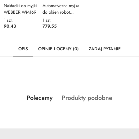
Nakładki do myjki
Automatyczna myjka
WEBBER WM169
do okien robot
WEBBER WM 170
1
szt.
1
szt.
90.43
779.55
OPIS
OPINIE I OCENY (0)
ZADAJ PYTANIE
Produkty
Produkty
Polecamy
Produkty podobne
Pomiń karuzelę produktów
o
o
statusie:
statusie: