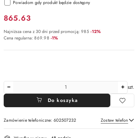
Powiadom gdy produkt będzie dostępny
Cena:
865.63
Rabat:
Najniższa cena z 30 dni przed promocją:
985
-12%
Rabat:
Cena regularna:
869.98
-1%
Ilość
szt.
Do koszyka
Zamówienie telefoniczne: 602507232
Zostaw telefon
Dostępność