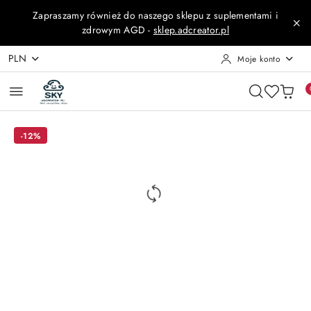
Przejdź do treści głównej
Przejdź do wyszukiwarki
Przejdź do moje konto
Przejdź do menu głównego
Przejdź do opisu produktu
Przejdź do stopki
Zapraszamy również do naszego sklepu z suplementami i
zdrowym AGD -
sklep.adcreator.pl
PLN
Moje konto
-12%