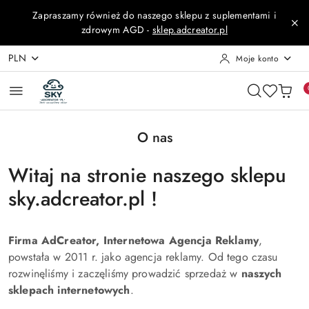
Przejdź do treści głównej
Przejdź do wyszukiwarki
Przejdź do moje konto
Przejdź do menu głównego
Przejdź do stopki
Zapraszamy również do naszego sklepu z suplementami i
zdrowym AGD -
sklep.adcreator.pl
PLN
Moje konto
O nas
Witaj na stronie naszego sklepu
sky.adcreator.pl !
Firma AdCreator, Internetowa Agencja Reklamy
,
powstała w 2011 r. jako agencja reklamy. Od tego czasu
rozwinęliśmy i zaczęliśmy prowadzić sprzedaż w
naszych
sklepach internetowych
.