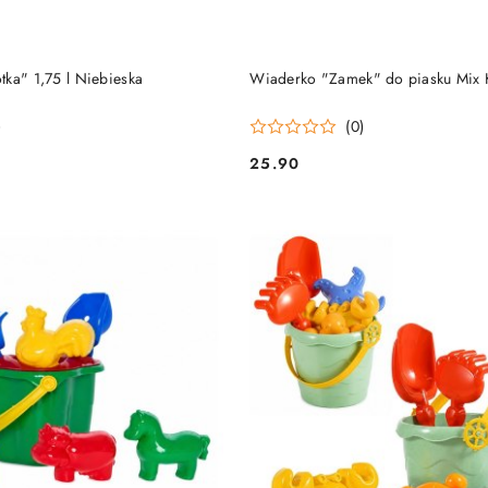
DO KOSZYKA
DO KOSZYKA
tka" 1,75 l Niebieska
Wiaderko "Zamek" do piasku Mix 
)
(0)
25.90
Cena: