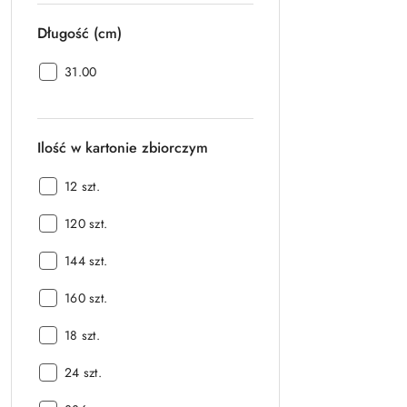
Długość (cm)
Długość
31.00
(cm):
Ilość w kartonie zbiorczym
Ilość
12 szt.
w
Ilość
kartonie
120 szt.
w
zbiorczym:
Ilość
kartonie
144 szt.
w
zbiorczym:
Ilość
kartonie
160 szt.
w
zbiorczym:
Ilość
kartonie
18 szt.
w
zbiorczym:
Ilość
kartonie
24 szt.
w
zbiorczym: