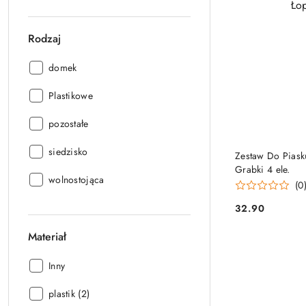
z
opakowaniem
Rodzaj
jednostkowym:
Rodzaj:
domek
Rodzaj:
Plastikowe
Rodzaj:
pozostałe
Rodzaj:
siedzisko
Zestaw Do Piask
Grabki 4 ele.
Rodzaj:
wolnostojąca
(0
32.90
Cena:
Materiał
Materiał:
Inny
Materiał:
plastik (2)