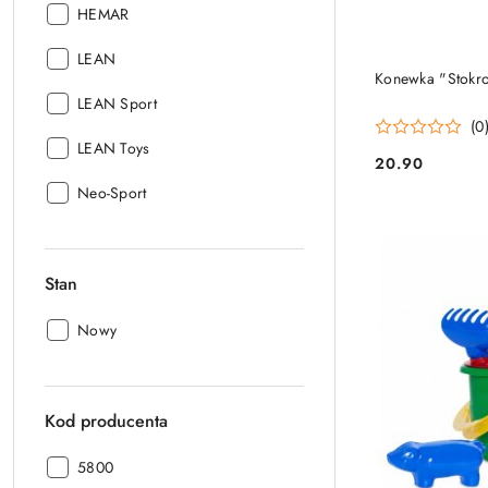
Producent:
HEMAR
Producent:
LEAN
Konewka "Stokro
Producent:
LEAN Sport
(0
Producent:
LEAN Toys
20.90
Cena:
Producent:
Neo-Sport
Stan
Stan:
Nowy
Kod producenta
Kod
5800