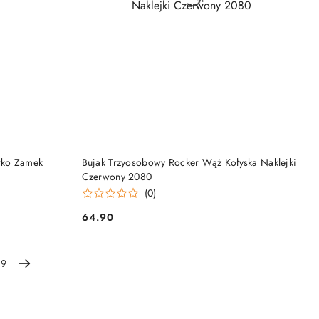
PRODUKT NIEDOSTĘPNY
rko Zamek
Bujak Trzyosobowy Rocker Wąż Kołyska Naklejki
Czerwony 2080
(0)
64.90
Cena:
9