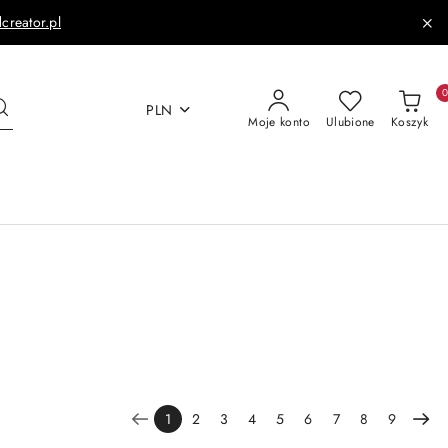
dcreator.pl
PLN
Moje konto
Ulubione
Koszyk
1
2
3
4
5
6
7
8
9