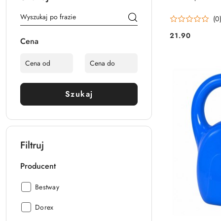
(0
21.90
Cena:
Cena
Szukaj
Filtruj
Producent
Producent:
Bestway
Producent:
Dorex