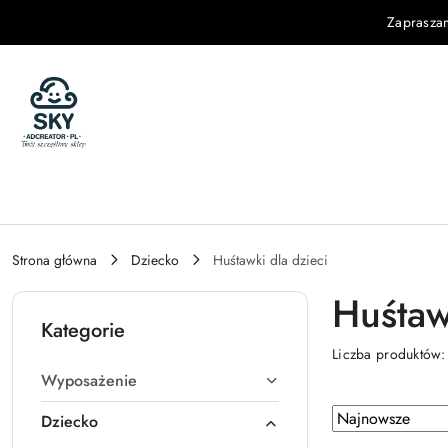
Przejdź do treści głównej
Przejdź do wyszukiwarki
Przejdź do moje konto
Przejdź do menu głównego
Przejdź do stopki
Zaprasza
Strona główna
Dziecko
Huśtawki dla dzieci
Huśtaw
Kategorie
Liczba produktów
Wyposażenie
Zastosowano sortowanie: Najnowsze.
Sortuj
Dziecko
według