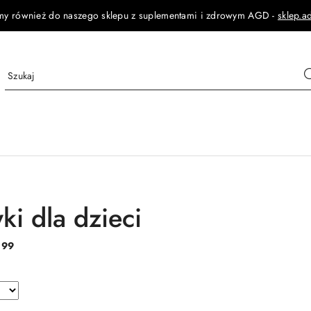
my również do naszego sklepu z suplementami i zdrowym AGD -
sklep.a
ki dla dzieci
:
99