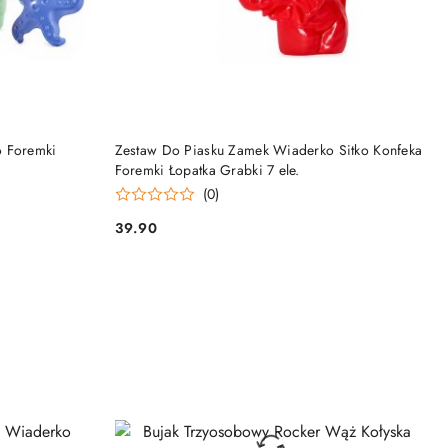
DO KOSZYKA
o Foremki
Zestaw Do Piasku Zamek Wiaderko Sitko Konfeka
Foremki Łopatka Grabki 7 ele.
(0)
39.90
Cena: