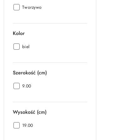
Materiał:
Tworzywo
Kolor
Kolor:
biel
Szerokość (cm)
Szerokość
9.00
(cm):
Wysokość (cm)
Wysokość
19.00
(cm):