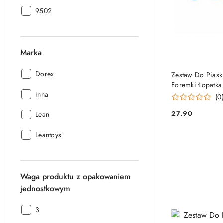
producenta:
Kod
9502
producenta:
Marka
Marka:
Dorex
Zestaw Do Piask
Foremki Łopatka 
Marka:
inna
(0
27.90
Marka:
Lean
Cena:
Marka:
Leantoys
Waga produktu z opakowaniem
jednostkowym
Waga
3
produktu