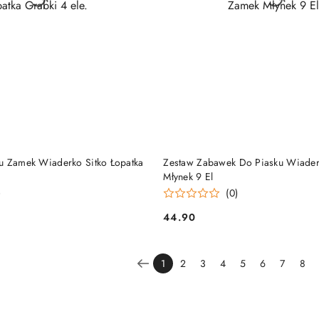
DO KOSZYKA
DO KOSZYKA
u Zamek Wiaderko Sitko Łopatka
Zestaw Zabawek Do Piasku Wiade
Młynek 9 El
)
(0)
44.90
Cena:
1
2
3
4
5
6
7
8