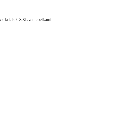
DUKT NIEDOSTĘPNY
 dla lalek XXL z mebelkami
)