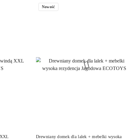
Nowość
NY
DO KOSZYKA
ą XXL
Drewniany domek dla lalek + mebelki wysoka