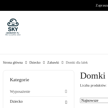
Przejdź do treści głównej
Przejdź do wyszukiwarki
Przejdź do moje konto
Przejdź do menu głównego
Przejdź do stopki
Zaprasz
Strona główna
Dziecko
Zabawki
Domki dla lalek
Domki d
Kategorie
Liczba produktów
Wyposażenie
Zastosowano
Sortuj
Dziecko
według
sortowanie: