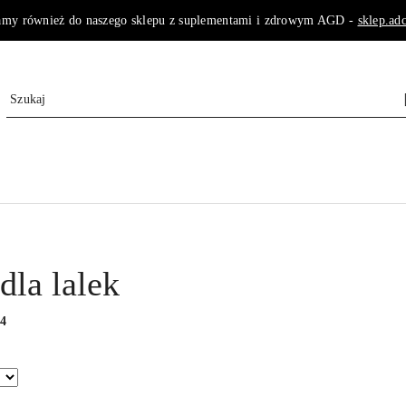
amy również do naszego sklepu z suplementami i zdrowym AGD -
sklep.adc
la lalek
:
4