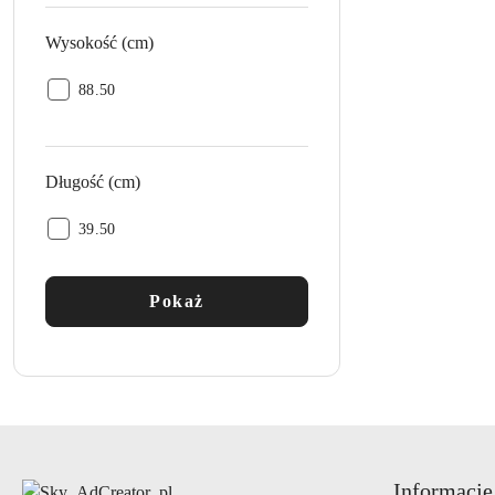
Wysokość (cm)
Wysokość
88.50
(cm):
Długość (cm)
Długość
39.50
(cm):
Pokaż
Informacje