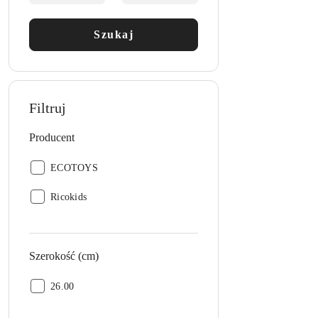
Szukaj
Filtruj
Producent
Producent:
ECOTOYS
Producent:
Ricokids
Szerokość (cm)
Szerokość
26.00
(cm):