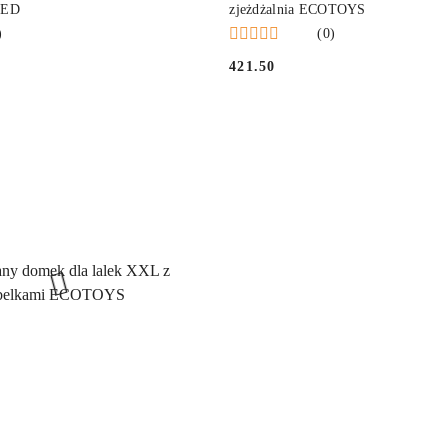
LED
zjeżdżalnia ECOTOYS
)
(0)
421.50
Cena: