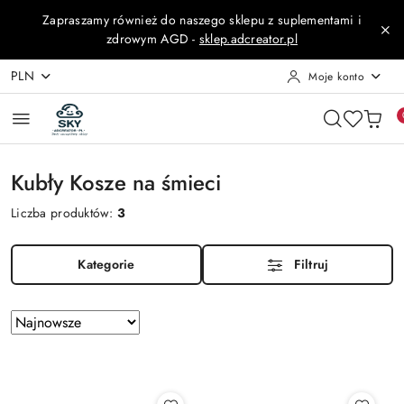
Przejdź do treści głównej
Przejdź do wyszukiwarki
Przejdź do moje konto
Przejdź do menu głównego
Przejdź do stopki
Zapraszamy również do naszego sklepu z suplementami i
zdrowym AGD -
sklep.adcreator.pl
PLN
Moje konto
Kubły Kosze na śmieci
Liczba produktów:
3
Kategorie
Filtruj
Zastosowano
Sortuj
według
sortowanie:
Najnowsze.