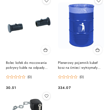
Bolec kołek do mocowania
Plenerowy pojemnik kubeł
pokrywy kubła na odpady
kosz na śmieci wytrzymały
śmieci MGB 120/240L 2szt
stalowy BECZKA 200L -
(0)
(0)
niebieski
30.51
334.07
Cena:
Cena: