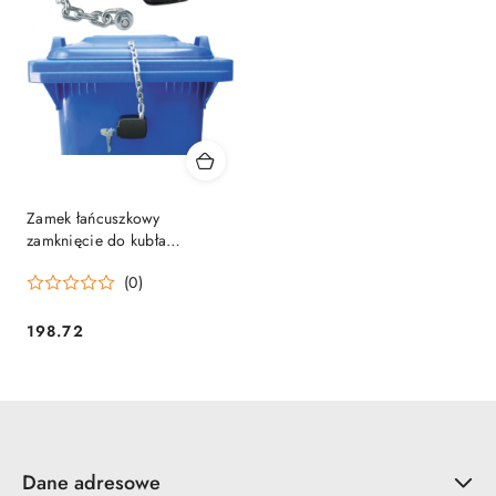
Zamek łańcuszkowy
zamknięcie do kubła
kontenera na śmieci 80L -
(0)
1100L
198.72
Cena:
Dane adresowe