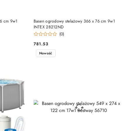
NY
PRODUKT NIEDOSTĘPNY
76 cm 9w1
Basen ogrodowy stelażowy 366 x 76 cm 9w1
INTEX 28212ND
(0)
781.53
Cena:
Nowość