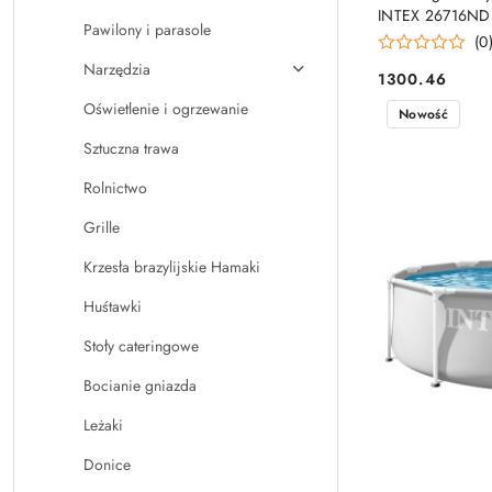
INTEX 26716ND
Pawilony i parasole
(0
Narzędzia
1300.46
Cena:
Oświetlenie i ogrzewanie
Nowość
Sztuczna trawa
Rolnictwo
Grille
Krzesła brazylijskie Hamaki
Huśtawki
Stoły cateringowe
Bocianie gniazda
Leżaki
Donice