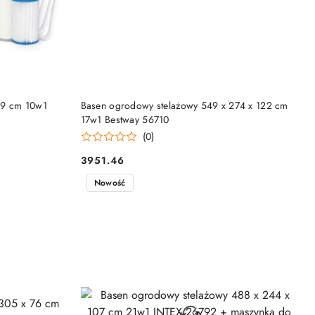
NY
PRODUKT NIEDOSTĘPNY
99 cm 10w1
Basen ogrodowy stelażowy 549 x 274 x 122 cm
17w1 Bestway 56710
(0)
3951.46
Cena:
Nowość