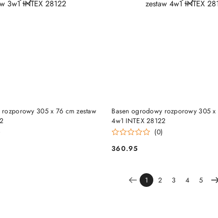
DUKT NIEDOSTĘPNY
PRODUKT NIEDOSTĘP
 rozporowy 305 x 76 cm zestaw
Basen ogrodowy rozporowy 305 x 
2
4w1 INTEX 28122
)
(0)
360.95
Cena:
1
2
3
4
5