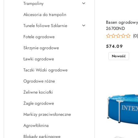
Trampoliny
Akcesoria do trampolin
PRO
Basen ogrodowy
Tunele foliowe Szklarnie
26700ND
(0
Fotele ogrodowe
574.09
Skrzynie ogrodowe
Cena:
Nowość
Ławki ogrodowe
Taczki Wózki ogrodowe
Ogrodowe różne
Żeliwne kociołki
Żagle ogrodowe
Markizy przeciwsłoneczne
Agrowłóknina
Blokady parkingowe