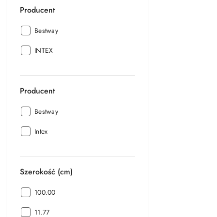
Producent
Producent:
Bestway
Producent:
INTEX
Producent
Producent:
Bestway
Producent:
Intex
Szerokość (cm)
Szerokość
100.00
(cm):
Szerokość
11.77