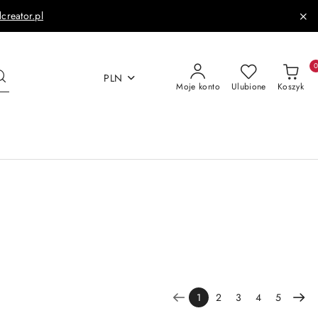
dcreator.pl
PLN
Moje konto
Ulubione
Koszyk
1
2
3
4
5