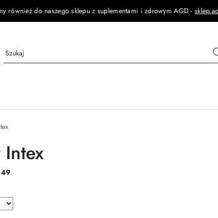
my również do naszego sklepu z suplementami i zdrowym AGD -
sklep.a
tex
 Intex
:
49