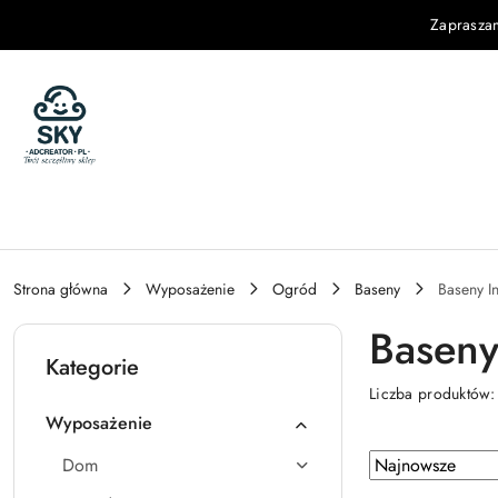
Przejdź do treści głównej
Przejdź do wyszukiwarki
Przejdź do moje konto
Przejdź do menu głównego
Przejdź do stopki
Zaprasza
Strona główna
Wyposażenie
Ogród
Baseny
Baseny In
Baseny
Kategorie
Liczba produktów
Wyposażenie
Zastosowano sortowanie: Najnowsze.
Sortuj
Dom
według