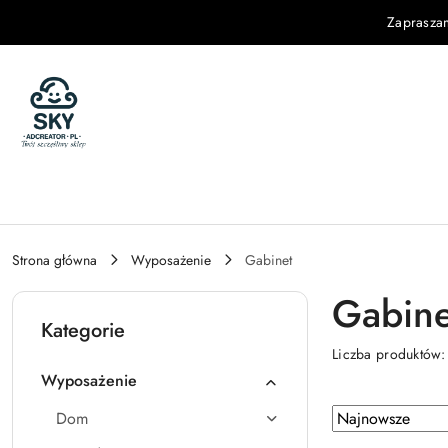
Przejdź do treści głównej
Przejdź do wyszukiwarki
Przejdź do moje konto
Przejdź do menu głównego
Przejdź do stopki
Zaprasza
Strona główna
Wyposażenie
Gabinet
Gabine
Kategorie
Liczba produktów
Wyposażenie
Zastosowano
Sortuj
Dom
według
sortowanie: