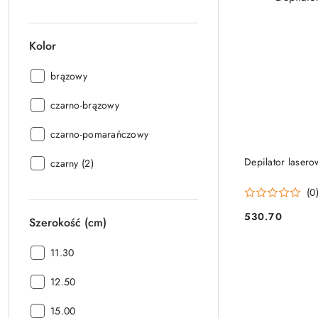
Kolor
Kolor:
brązowy
Kolor:
czarno-brązowy
Kolor:
czarno-pomarańczowy
Depilator laser
Kolor:
czarny (2)
(0
530.70
Szerokość (cm)
Cena:
Szerokość
11.30
(cm):
Szerokość
12.50
(cm):
Szerokość
15.00