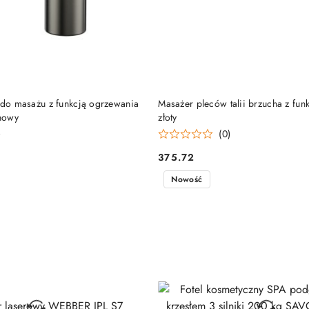
DO KOSZYKA
DO KOSZYKA
 do masażu z funkcją ogrzewania
Masażer pleców talii brzucha z funk
anowy
złoty
)
(0)
375.72
Cena:
Nowość