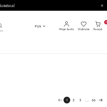
dcreator.pl
PLN
Moje konto
Ulubione
Koszyk
...
1
2
3
66