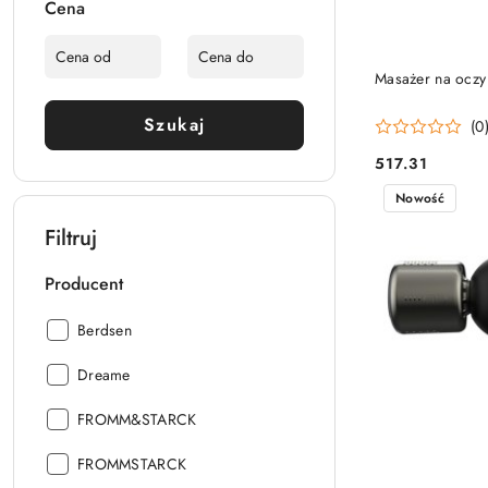
Cena
Masażer na oczy
Szukaj
(0
517.31
Cena:
Nowość
Filtruj
Producent
Producent:
Berdsen
Producent:
Dreame
Producent:
FROMM&STARCK
Producent:
FROMMSTARCK