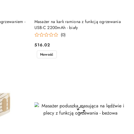
DO KOSZYKA
ogrzewaniem -
Masażer na kark ramiona z funkcją ogrzewania
USB-C 2200mAh - biały
(0)
516.02
Cena:
Nowość