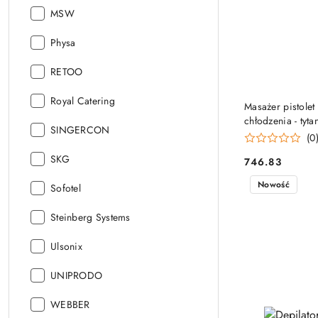
Producent:
MSW
Producent:
Physa
Producent:
RETOO
Producent:
Royal Catering
Masażer pistolet
chłodzenia - tyt
Producent:
SINGERCON
(0
Producent:
SKG
746.83
Cena:
Nowość
Producent:
Sofotel
Producent:
Steinberg Systems
Producent:
Ulsonix
Producent:
UNIPRODO
Producent:
WEBBER