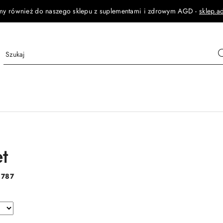
my również do naszego sklepu z suplementami i zdrowym AGD -
sklep.a
t
:
787