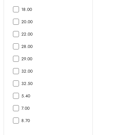
(cm):
Szerokość
18.00
(cm):
Szerokość
20.00
(cm):
Szerokość
22.00
(cm):
Szerokość
28.00
(cm):
Szerokość
29.00
(cm):
Szerokość
32.00
(cm):
Szerokość
32.50
(cm):
Szerokość
5.40
(cm):
Szerokość
7.00
(cm):
Szerokość
8.70
(cm):