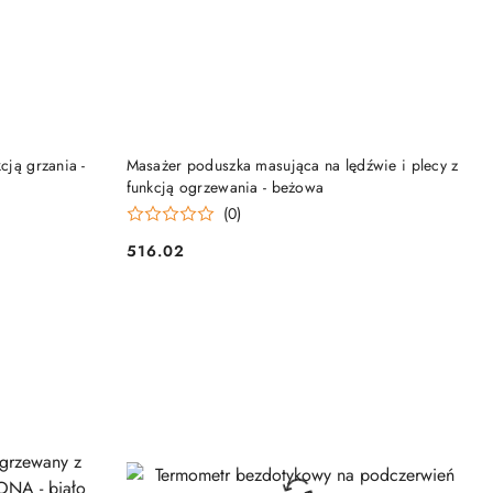
DO KOSZYKA
cją grzania -
Masażer poduszka masująca na lędźwie i plecy z
funkcją ogrzewania - beżowa
(0)
516.02
Cena: