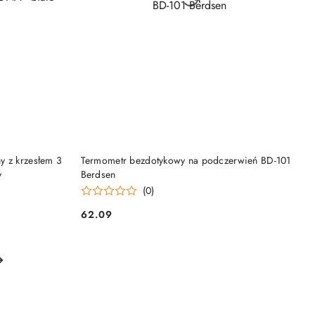
NY
DO KOSZYKA
y z krzesłem 3
Termometr bezdotykowy na podczerwień BD-101
y
Berdsen
(0)
62.09
Cena: