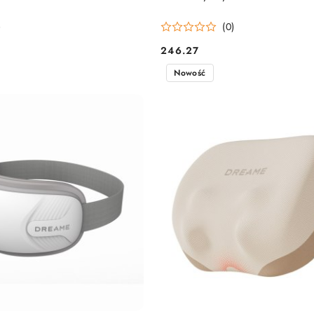
)
(0)
246.27
Cena:
Nowość