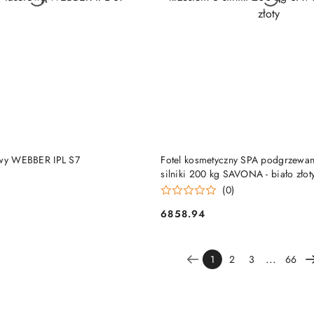
PRODUKT NIEDOSTĘP
DO KOSZYKA
owy WEBBER IPL S7
Fotel kosmetyczny SPA podgrzewan
silniki 200 kg SAVONA - biało złot
)
(0)
6858.94
Cena:
...
1
2
3
66