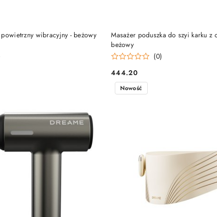
DO KOSZYKA
DO KOSZYKA
 powietrzny wibracyjny - beżowy
Masażer poduszka do szyi karku z 
beżowy
)
(0)
444.20
Cena:
Nowość