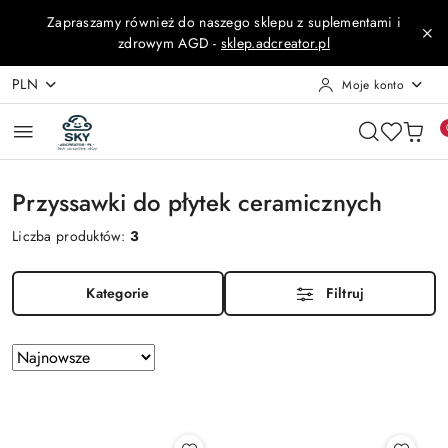
Przejdź do treści głównej
Przejdź do wyszukiwarki
Przejdź do moje konto
Przejdź do menu głównego
Przejdź do stopki
Zapraszamy również do naszego sklepu z suplementami i
zdrowym AGD -
sklep.adcreator.pl
PLN
Moje konto
Przyssawki do płytek ceramicznych
Liczba produktów:
3
Kategorie
Filtruj
Zastosowano
Sortuj
według
sortowanie:
Najnowsze.