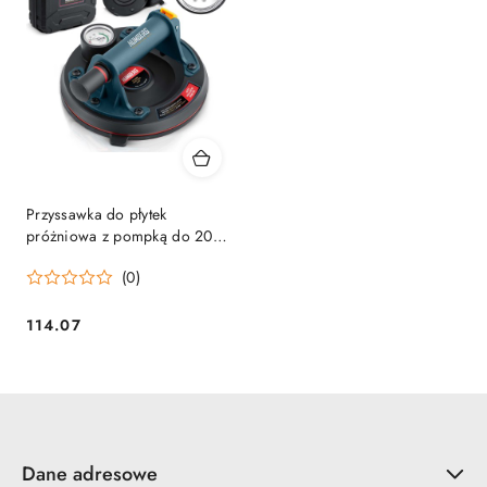
Przyssawka do płytek
próżniowa z pompką do 200
kg Humberg HM-161
(0)
114.07
Cena:
Dane adresowe