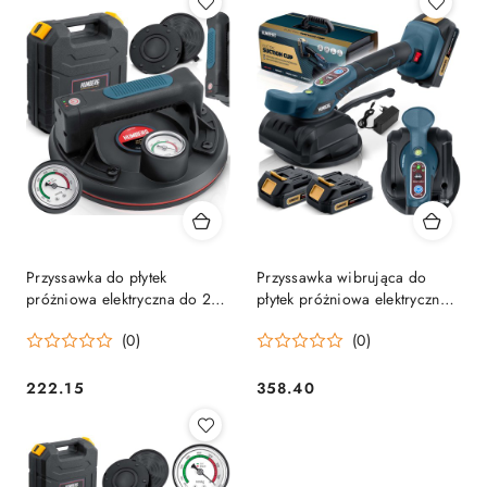
Przyssawka do płytek
Przyssawka wibrująca do
próżniowa elektryczna do 200
płytek próżniowa elektryczna
kg Humberg HM-162
do 100 kg Humberg HM-160
(0)
(0)
222.15
358.40
Cena:
Cena: