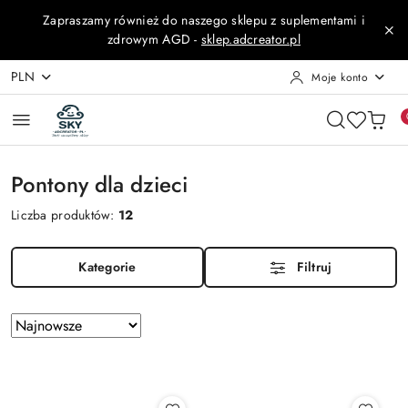
Przejdź do treści głównej
Przejdź do wyszukiwarki
Przejdź do moje konto
Przejdź do menu głównego
Przejdź do stopki
Zapraszamy również do naszego sklepu z suplementami i
zdrowym AGD -
sklep.adcreator.pl
PLN
Moje konto
Pontony dla dzieci
Liczba produktów:
12
Kategorie
Filtruj
Zastosowano
Sortuj
według
sortowanie:
Najnowsze.