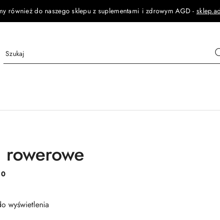
my również do naszego sklepu z suplementami i zdrowym AGD -
sklep.a
ki rowerowe
:
0
o wyświetlenia