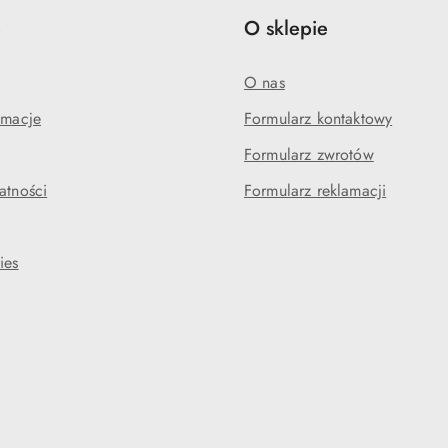
e
O sklepie
O nas
amacje
Formularz kontaktowy
Formularz zwrotów
atności
Formularz reklamacji
ies