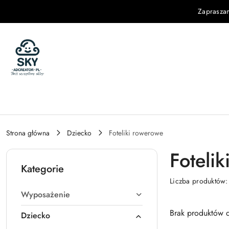
Przejdź do treści głównej
Przejdź do wyszukiwarki
Przejdź do moje konto
Przejdź do menu głównego
Przejdź do stopki
Zaprasza
Strona główna
Dziecko
Foteliki rowerowe
Foteli
Kategorie
Liczba produktów
Wyposażenie
Brak produktów d
Dziecko