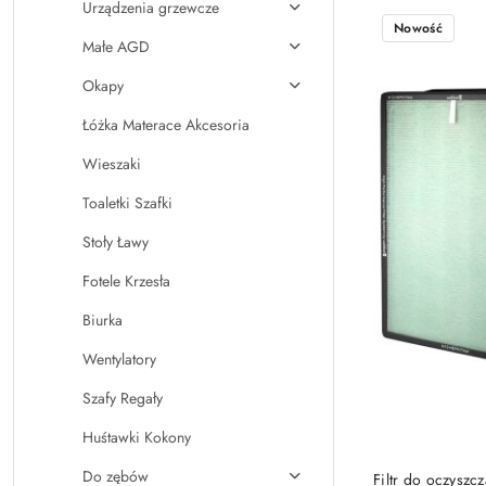
Urządzenia grzewcze
Najnowsze.
Nowość
Małe AGD
Okapy
Łóżka Materace Akcesoria
Wieszaki
Toaletki Szafki
Stoły Ławy
Fotele Krzesła
Biurka
Wentylatory
Szafy Regały
Huśtawki Kokony
Do zębów
Filtr do oczysz