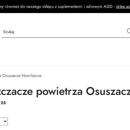
my również do naszego sklepu z suplementami i zdrowym AGD -
sklep.a
a Osuszacze Nawilżacze
czacze powietrza Osuszac
:
25