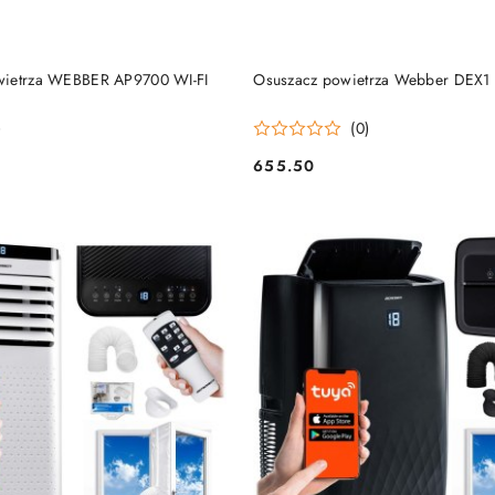
DO KOSZYKA
DO KOSZYKA
wietrza WEBBER AP9700 WI-FI
Osuszacz powietrza Webber DEX1
)
(0)
655.50
Cena: