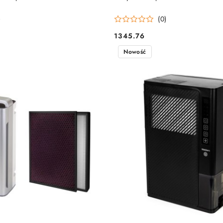
)
(0)
1345.76
Cena:
Nowość