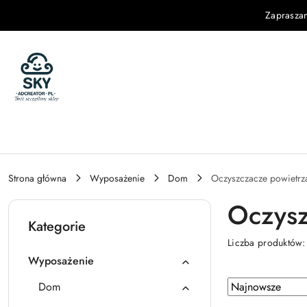
Przejdź do treści głównej
Przejdź do wyszukiwarki
Przejdź do moje konto
Przejdź do menu głównego
Przejdź do stopki
Zaprasza
Strona główna
Wyposażenie
Dom
Oczyszczacze powietrz
Oczysz
Kategorie
Liczba produktów
Wyposażenie
Zastosowano
Sortuj
Dom
według
sortowanie: