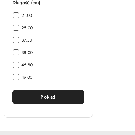
Długość (cm)
Długość
21.00
(cm):
Długość
25.00
(cm):
Długość
37.30
(cm):
Długość
38.00
(cm):
Długość
46.80
(cm):
Długość
49.00
(cm):
Pokaż