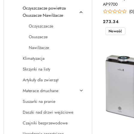
AP9700
Oczyszczacze powietrza
(0
Osuszacze Nawilżacze
273.34
Cena:
Oczyszczacze
Nowość
Osuszacze
Nawilżacze
Klimatyzacja
Skrzynki na listy
Artykuły dla zwierząt
Materace dmuchane
Suszarki na pranie
Daszki nad drzwi wejściowe
Czajniki bezprzewodowe
Urządzenia sprzątające