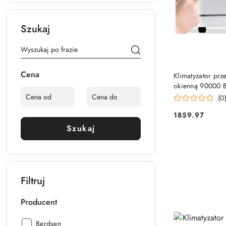
Szukaj
PRO
Cena
Klimatyzator prz
okienną 90000 
(0
1859.97
Cena:
Szukaj
Filtruj
Producent
Producent:
Berdsen