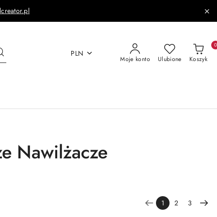
dcreator.pl
PLN
Moje konto
Ulubione
Koszyk
ze Nawilżacze
1
2
3