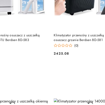
DUKT NIEDOSTĘPNY
PRODUKT NIEDOSTĘP
enośny osuszacz z uszczelką
Klimatyzator przenośny z uszczelk
BTU Berdsen BD-583
osuszacz grzanie Berdsen BD-581
)
(0)
2425.08
Cena: