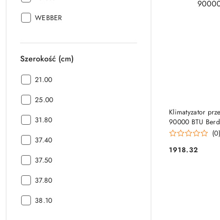
Producent:
WEBBER
Szerokość (cm)
Szerokość
21.00
(cm):
Szerokość
25.00
PRO
(cm):
Klimatyzator prz
Szerokość
31.80
90000 BTU Berd
(cm):
(0
Szerokość
37.40
(cm):
1918.32
Cena:
Szerokość
37.50
(cm):
Szerokość
37.80
(cm):
Szerokość
38.10
(cm):