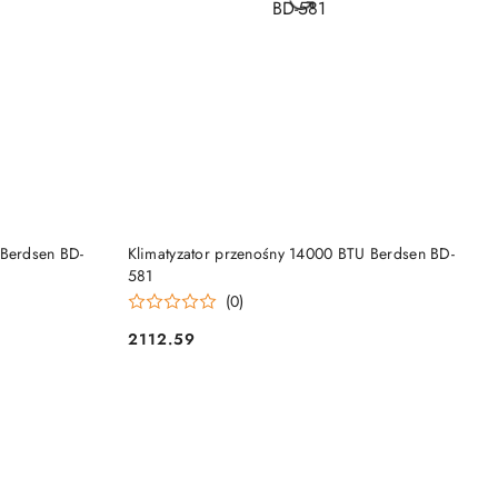
NY
PRODUKT NIEDOSTĘPNY
 Berdsen BD-
Klimatyzator przenośny 14000 BTU Berdsen BD-
581
(0)
2112.59
Cena: