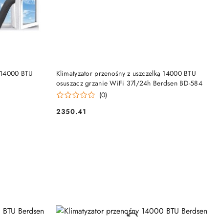
NY
PRODUKT NIEDOSTĘPNY
ą 14000 BTU
Klimatyzator przenośny z uszczelką 14000 BTU
osuszacz grzanie WiFi 37l/24h Berdsen BD-584
(0)
2350.41
Cena: