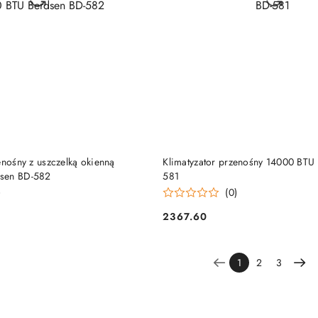
DUKT NIEDOSTĘPNY
PRODUKT NIEDOSTĘP
enośny z uszczelką okienną
Klimatyzator przenośny 14000 BTU
sen BD-582
581
)
(0)
2367.60
Cena:
1
2
3