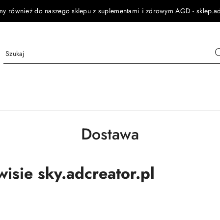
my również do naszego sklepu z suplementami i zdrowym AGD -
sklep.a
Dostawa
isie sky.adcreator.pl