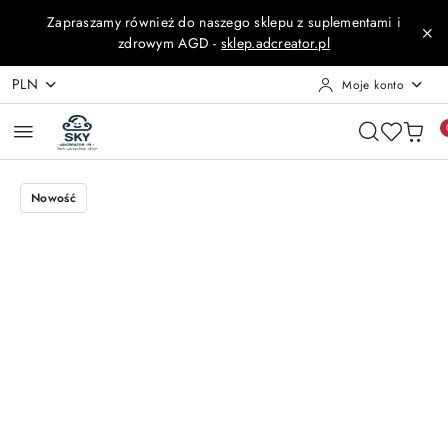
Przejdź do treści głównej
Przejdź do wyszukiwarki
Przejdź do moje konto
Przejdź do menu głównego
Przejdź do opisu produktu
Przejdź do stopki
Zapraszamy również do naszego sklepu z suplementami i
zdrowym AGD -
sklep.adcreator.pl
PLN
Moje konto
Nowość