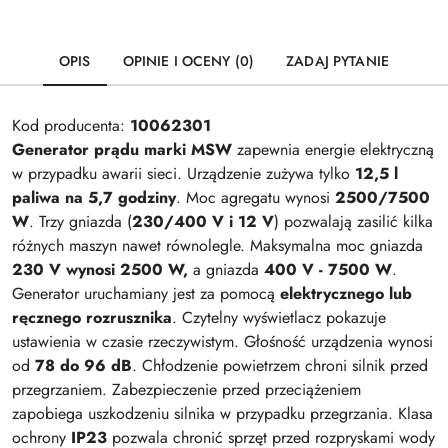
OPIS
OPINIE I OCENY (0)
ZADAJ PYTANIE
Kod producenta:
10062301
Generator prądu marki MSW
zapewnia energie elektryczną
w przypadku awarii sieci. Urządzenie zużywa tylko
12,5 l
paliwa na 5,7 godziny
. Moc agregatu wynosi
2500/7500
W
. Trzy gniazda (
230/400 V i 12 V
) pozwalają zasilić kilka
różnych maszyn nawet równolegle. Maksymalna moc gniazda
230 V wynosi 2500 W,
a gniazda
400 V - 7500 W
.
Generator uruchamiany jest za pomocą
elektrycznego lub
ręcznego rozrusznika
. Czytelny wyświetlacz pokazuje
ustawienia w czasie rzeczywistym. Głośność urządzenia wynosi
od
78 do 96 dB
. Chłodzenie powietrzem chroni silnik przed
przegrzaniem. Zabezpieczenie przed przeciążeniem
zapobiega uszkodzeniu silnika w przypadku przegrzania. Klasa
ochrony
IP23
pozwala chronić sprzęt przed rozpryskami wody