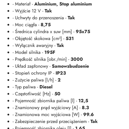
- Materiał -
Aluminium, Stop aluminium
- Wyjście 12 V -
Tak
- Uchwyty do przenoszenia -
Tak
- Moc ciągła -
8,75
- Średnica cylindra x suw [mm] -
95x75
- Objętość skokowa [cm³] -
531
- Wyłącznik awaryjny -
Tak
- Model silnika -
195F
- Prędkość silnika [obr./min] -
3000
- Układ zapłonowy -
Samowzbudzenie
- Stopień ochrony IP -
IP23
- Zużycie paliwa [l/h] -
2
- Typ paliwa -
Diesel
- Częstotliwość [Hz] -
50
- Pojemność zbiornika paliwa [l] -
12,5
- Znamionowy prąd wyjściowy [A] -
8.3
- Znamionowa moc wyjściowa [W] -
99.6
- Zabezpieczenie przed przeciążeniem -
Tak
- Pojemność zbiornika oleju [l] -
1,65