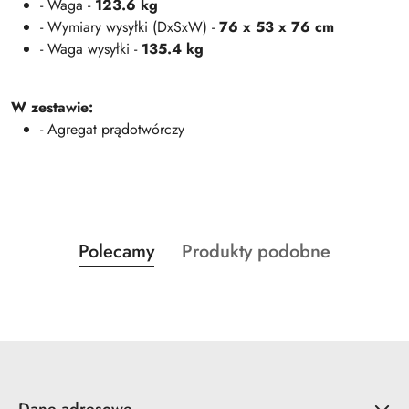
- Waga -
123.6 kg
- Wymiary wysyłki (DxSxW) -
76 x 53 x 76 cm
- Waga wysyłki -
135.4 kg
W zestawie:
- Agregat prądotwórczy
Produkty
Produkty
Polecamy
Produkty podobne
Pomiń karuzelę produktów
o
o
statusie:
statusie: