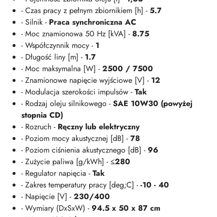
- Czas pracy z pełnym zbiornikiem [h] -
5.7
- Silnik -
Praca synchroniczna AC
- Moc znamionowa 50 Hz [kVA] -
8.75
- Współczynnik mocy -
1
- Długość liny [m] -
1.7
- Moc maksymalna [W] -
2500 / 7500
- Znamionowe napięcie wyjściowe [V] -
12
- Modulacja szerokości impulsów -
Tak
- Rodzaj oleju silnikowego -
SAE 10W30 (powyżej
stopnia CD)
- Rozruch -
Ręczny lub elektryczny
- Poziom mocy akustycznej [dB] -
78
- Poziom ciśnienia akustycznego [dB] -
96
- Zużycie paliwa [g/kWh] -
≤280
- Regulator napięcia -
Tak
- Zakres temperatury pracy [deg;C] -
-10 - 40
- Napięcie [V] -
230/400
- Wymiary (DxSxW) -
94.5 x 50 x 87 cm