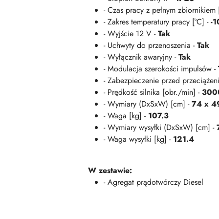
- Czas pracy z pełnym zbiornikiem 
- Zakres temperatury pracy [°C] -
-1
- Wyjście 12 V -
Tak
- Uchwyty do przenoszenia -
Tak
- Wyłącznik awaryjny -
Tak
- Modulacja szerokości impulsów -
- Zabezpieczenie przed przeciążen
- Prędkość silnika [obr./min] -
300
- Wymiary (DxSxW) [cm] -
74 x 4
- Waga [kg] -
107.3
- Wymiary wysyłki (DxSxW) [cm] -
- Waga wysyłki [kg] -
121.4
W zestawie:
- Agregat prądotwórczy Diesel