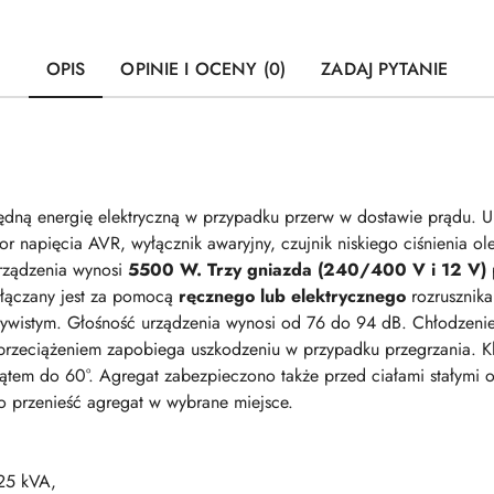
OPIS
OPINIE I OCENY (0)
ZADAJ PYTANIE
dną energię elektryczną w przypadku przerw w dostawie prądu. 
r napięcia AVR, wyłącznik awaryjny, czujnik niskiego ciśnienia ol
rządzenia wynosi
5500 W.
Trzy gniazda (240/400 V i 12 V)
włączany jest za pomocą
ręcznego lub elektrycznego
rozrusznik
ywistym. Głośność urządzenia wynosi od 76 do 94 dB. Chłodzenie 
przeciążeniem zapobiega uszkodzeniu w przypadku przegrzania. K
tem do 60°. Agregat zabezpieczono także przed ciałami stałymi o
o przenieść agregat w wybrane miejsce.
25 kVA,