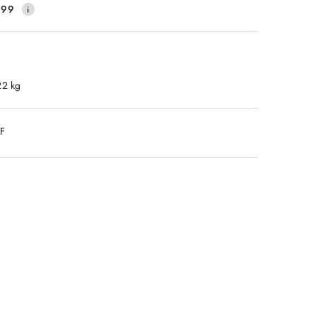
499
22 kg
DF