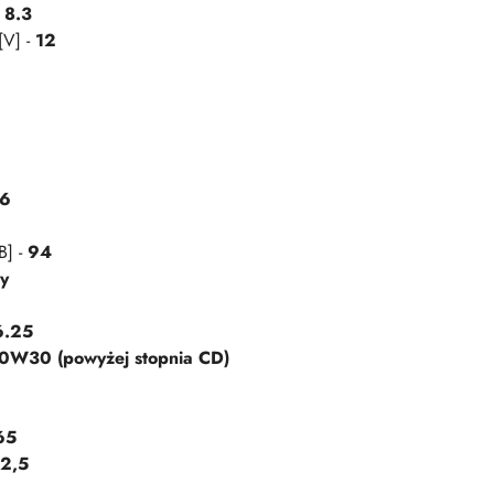
-
8.3
[V] -
12
6
B] -
94
ny
6.25
0W30 (powyżej stopnia CD)
65
12,5