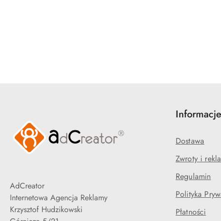
Pomiń karuzelę produktów
Informacj
Dostawa
Zwroty i rekl
Regulamin
AdCreator
Polityka Pryw
Internetowa Agencja Reklamy
Krzysztof Hudzikowski
Płatności