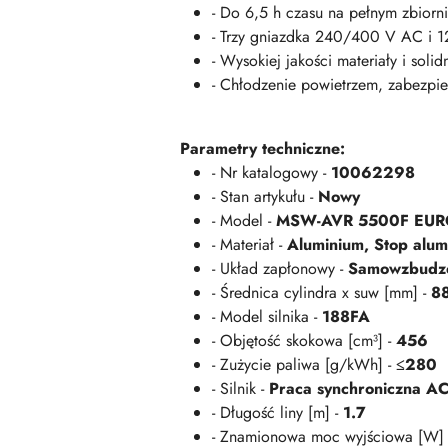
- Do 6,5 h czasu na pełnym zbiorni
- Trzy gniazdka 240/400 V AC i 
- Wysokiej jakości materiały i soli
- Chłodzenie powietrzem, zabezpie
Parametry techniczne:
- Nr katalogowy -
10062298
- Stan artykułu -
Nowy
- Model -
MSW-AVR 5500F EUR
- Materiał -
Aluminium, Stop alum
- Układ zapłonowy -
Samowzbudz
- Średnica cylindra x suw [mm] -
8
- Model silnika -
188FA
- Objętość skokowa [cm³] -
456
- Zużycie paliwa [g/kWh] -
≤280
- Silnik -
Praca synchroniczna A
- Długość liny [m] -
1.7
- Znamionowa moc wyjściowa [W]