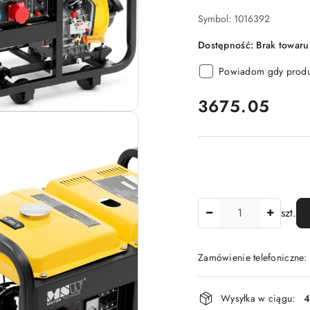
Symbol:
1016392
Dostępność:
Brak towaru
Powiadom gdy produk
cena:
3675.05
Ilość
szt.
Zamówienie telefoniczne
Dostępność
Wysyłka w ciągu:
4
i