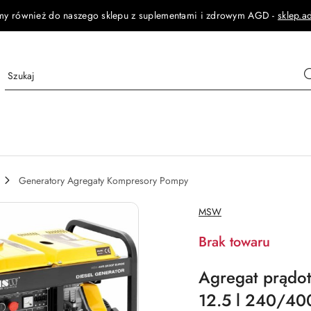
my również do naszego sklepu z suplementami i zdrowym AGD -
sklep.a
Generatory Agregaty Kompresory Pompy
NAZWA
MSW
PRODUCENTA:
Brak towaru
Agregat prądot
12.5 l 240/4