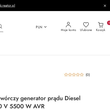
dcreator.pl
PLN
Moje konto
Ulubione
Koszyk
(0)
wórczy generator prądu Diesel
00 V 5500 W AVR