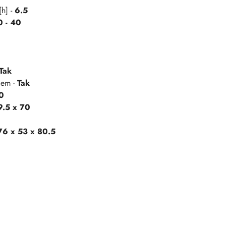
[h] -
6.5
0 - 40
Tak
iem -
Tak
0
9.5 x 70
76 x 53 x 80.5