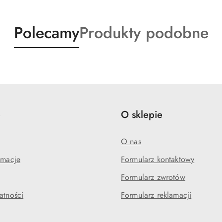
Produkty
Produkty
Polecamy
Produkty podobne
o
o
statusie:
statusie:
e
O sklepie
O nas
amacje
Formularz kontaktowy
Formularz zwrotów
atności
Formularz reklamacji