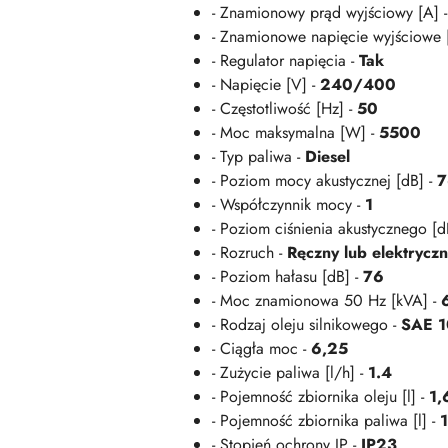
- Znamionowy prąd wyjściowy [A] 
- Znamionowe napięcie wyjściowe 
- Regulator napięcia -
Tak
- Napięcie [V] -
240/400
- Częstotliwość [Hz] -
50
- Moc maksymalna [W] -
5500
- Typ paliwa -
Diesel
- Poziom mocy akustycznej [dB] -
7
- Współczynnik mocy -
1
- Poziom ciśnienia akustycznego [d
- Rozruch -
Ręczny lub elektrycz
- Poziom hałasu [dB] -
76
- Moc znamionowa 50 Hz [kVA] -
- Rodzaj oleju silnikowego -
SAE 1
- Ciągła moc -
6,25
- Zużycie paliwa [l/h] -
1.4
- Pojemność zbiornika oleju [l] -
1,
- Pojemność zbiornika paliwa [l] -
- Stopień ochrony IP -
IP23