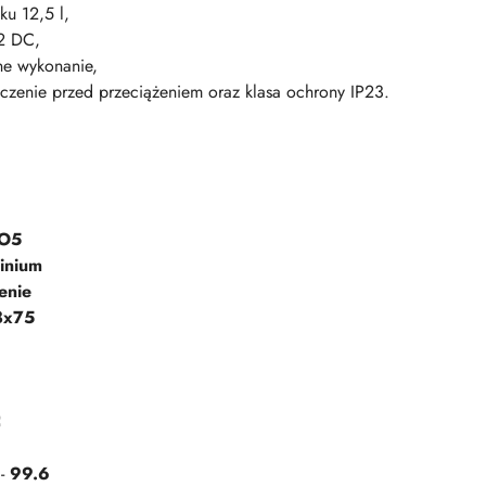
ku 12,5 l,
12 DC,
dne wykonanie,
czenie przed przeciążeniem oraz klasa ochrony IP23.
O5
inium
enie
8x75
C
 -
99.6