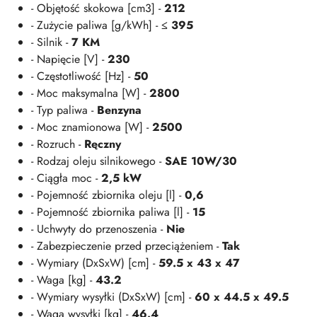
- Objętość skokowa [cm3] -
212
- Zużycie paliwa [g/kWh] -
≤ 395
- Silnik -
7 KM
- Napięcie [V] -
230
- Częstotliwość [Hz] -
50
- Moc maksymalna [W] -
2800
- Typ paliwa -
Benzyna
- Moc znamionowa [W] -
2500
- Rozruch -
Ręczny
- Rodzaj oleju silnikowego -
SAE 10W/30
- Ciągła moc -
2,5 kW
- Pojemność zbiornika oleju [l] -
0,6
- Pojemność zbiornika paliwa [l] -
15
- Uchwyty do przenoszenia -
Nie
- Zabezpieczenie przed przeciążeniem -
Tak
- Wymiary (DxSxW) [cm] -
59.5 x 43 x 47
- Waga [kg] -
43.2
- Wymiary wysyłki (DxSxW) [cm] -
60 x 44.5 x 49.5
- Waga wysyłki [kg] -
46.4