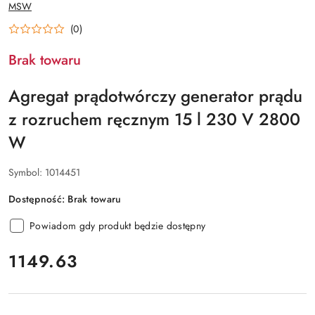
NAZWA
MSW
PRODUCENTA:
(0)
Brak towaru
Agregat prądotwórczy generator prądu
z rozruchem ręcznym 15 l 230 V 2800
W
Symbol:
1014451
Dostępność:
Brak towaru
Powiadom gdy produkt będzie dostępny
cena:
1149.63