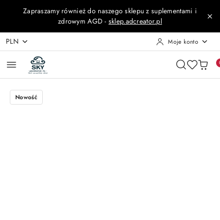
Przejdź do treści głównej
Przejdź do wyszukiwarki
Przejdź do moje konto
Przejdź do menu głównego
Przejdź do opisu produktu
Przejdź do stopki
Zapraszamy również do naszego sklepu z suplementami i
zdrowym AGD -
sklep.adcreator.pl
PLN
Moje konto
Nowość