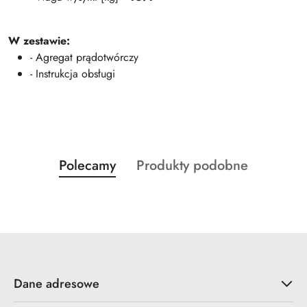
W zestawie:
- Agregat prądotwórczy
- Instrukcja obsługi
Produkty
Produkty
Polecamy
Produkty podobne
Pomiń karuzelę produktów
o
o
statusie:
statusie:
Dane adresowe