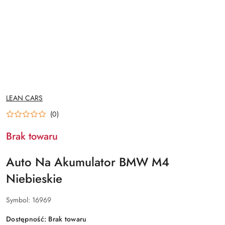
NAZWA
LEAN CARS
PRODUCENTA:
(0)
Brak towaru
Auto Na Akumulator BMW M4
Niebieskie
Symbol:
16969
Dostępność:
Brak towaru