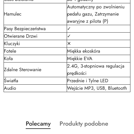
Automatyczny po zwolnieniu
Hamulec
pedału gazu, Zatrzymanie
awaryjne z pilota (P)
Pasy Bezpieczeństwa
✓
Otwierane Drzwi
✓
Kluczyki
✕
Fotele
Miękka ekoskóra
Koła
Miękkie EVA
2.4G, 3-stopniowa regulacja
Zdalne Sterowanie
prędkości
Światła
Przednie i Tylne LED
Audio
Wejście MP3, USB, Bluetooth
Produkty
Produkty
Polecamy
Produkty podobne
Pomiń karuzelę produktów
o
o