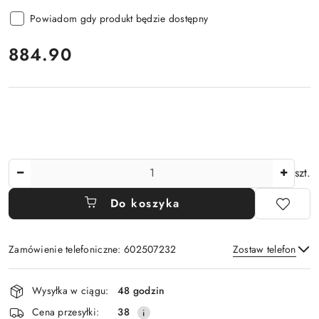
Powiadom gdy produkt będzie dostępny
cena:
884.90
Ilość
szt.
Do koszyka
Zamówienie telefoniczne: 602507232
Zostaw telefon
Dostępność
Wysyłka w ciągu:
48 godzin
i
Wyślij
Cena przesyłki:
38
dostawa