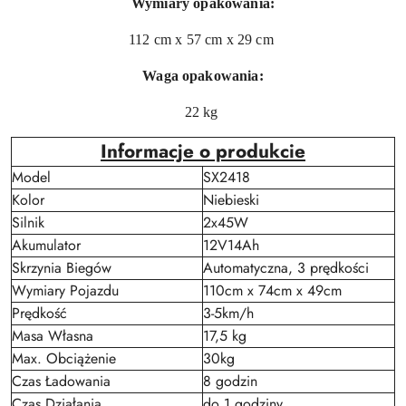
Wymiary opakowania:
112 cm x 57 cm x 29 cm
Waga opakowania:
22 kg
Informacje o produkcie
Model
SX2418
Kolor
Niebieski
Silnik
2x45W
Akumulator
12V14Ah
Skrzynia Biegów
Automatyczna, 3 prędkości
Wymiary Pojazdu
110cm x 74cm x 49cm
Prędkość
3-5km/h
Masa Własna
17,5 kg
Max. Obciążenie
30kg
Czas Ładowania
8 godzin
Czas Działania
do 1 godziny