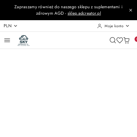
Przejdź do treści głównej
Przejdź do wyszukiwarki
Przejdź do moje konto
Przejdź do menu głównego
Przejdź do opisu produktu
Przejdź do stopki
Zapraszamy również do naszego sklepu z suplementami i
zdrowym AGD -
sklep.adcreator.pl
PLN
Moje konto