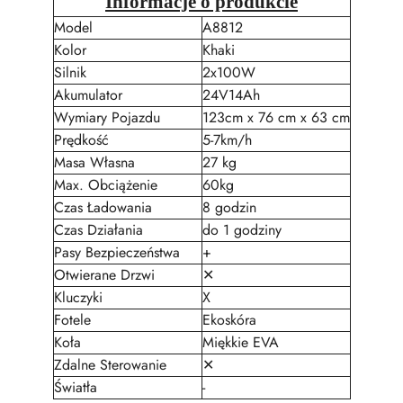
Informacje o produkcie
Model
A8812
Kolor
Khaki
Silnik
2x100W
Akumulator
24V14Ah
Wymiary Pojazdu
123cm x 76 cm x 63 cm
Prędkość
5-7km/h
Masa Własna
27 kg
Max. Obciążenie
60kg
Czas Ładowania
8 godzin
Czas Działania
do 1 godziny
Pasy Bezpieczeństwa
+
Otwierane Drzwi
✕
Kluczyki
X
Fotele
Ekoskóra
Koła
Miękkie EVA
Zdalne Sterowanie
✕
Światła
-