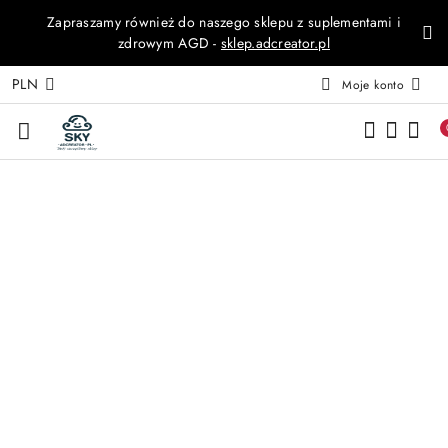
Zapraszamy również do naszego sklepu z suplementami i
Przejdź do treści głównej
Przejdź do wyszukiwarki
Przejdź do moje konto
Przejdź do menu głównego
Przejdź do opisu produktu
Przejdź do stopki
zdrowym AGD -
sklep.adcreator.pl
PLN
Moje konto