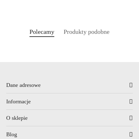
Produkty
Produkty
Polecamy
Produkty podobne
Pomiń karuzelę produktów
o
o
statusie:
statusie:
Dane adresowe
Informacje
O sklepie
Blog