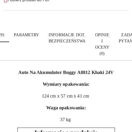
IS
PARAMETRY
INFORMACJE DOT.
OPINIE
ZADA
BEZPIECZEŃSTWA
I
PYTAN
OCENY
(0)
Auto Na Akumulator Buggy A8812 Khaki 24V
Wymiary opakowania:
124 cm x 57 cm x 41 cm
Waga opakowania:
37 kg