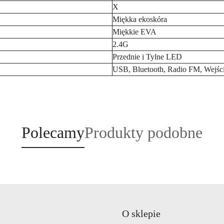
X
Miękka ekoskóra
Miękkie EVA
2.4G
Przednie i Tylne LED
USB, Bluetooth, Radio FM, Wejś
Produkty
Produkty
Polecamy
Produkty podobne
o
o
statusie:
statusie:
O sklepie