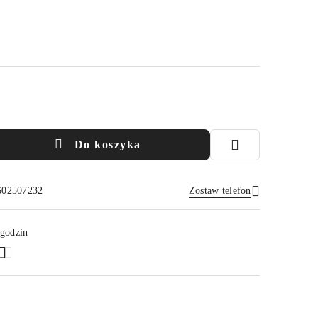
Do koszyka
 602507232
Zostaw telefon
Wyślij
 godzin