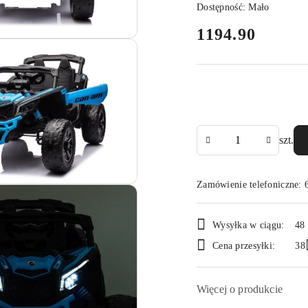
Dostępność:
Mało
cena:
1194.90
Ilość
szt.
Zamówienie telefoniczne:
Dostępność
Wysyłka w ciągu:
48
i
Cena przesyłki:
38
dostawa
Więcej o produkcie