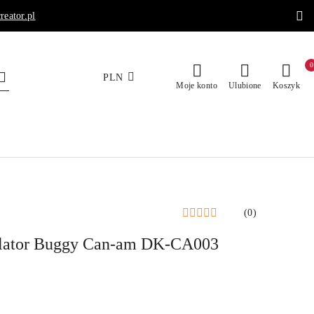
reator.pl
0
PLN
Moje konto
Ulubione
Koszyk
(0)
lator Buggy Can-am DK-CA003