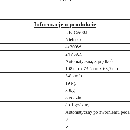
Informacje o produkcie
DK-CA003
Niebieski
4x200W
24V5Ah
Automatyczna, 3 prędkości
108 cm x 73,5 cm x 63,5 cm
3-8 km/h
19 kg
30kg
8 godzin
do 1 godziny
Automatyczny po zwolnieniu pedału
✓
✓