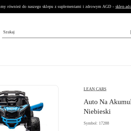
amy również do naszego sklepu z suplementami i zdrowym AGD -
sklep.adc
NAZWA
LEAN CARS
PRODUCENTA:
Auto Na Akumu
Niebieski
Symbol:
17288