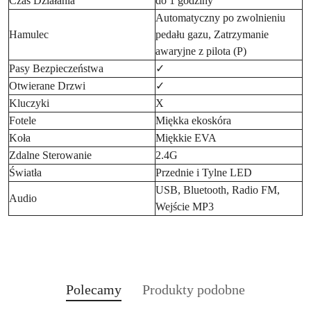
Czas Działania
do 1 godziny
Automatyczny po zwolnieniu
Hamulec
pedału gazu, Zatrzymanie
awaryjne z pilota (P)
Pasy Bezpieczeństwa
✓
Otwierane Drzwi
✓
Kluczyki
X
Fotele
Miękka ekoskóra
Koła
Miękkie EVA
Zdalne Sterowanie
2.4G
Światła
Przednie i Tylne LED
USB, Bluetooth, Radio FM,
Audio
Wejście MP3
Produkty
Produkty
Polecamy
Produkty podobne
Pomiń karuzelę produktów
o
o