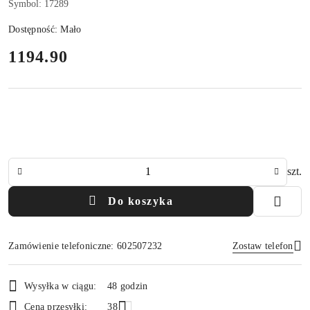
Symbol:
17289
Dostępność:
Mało
cena:
1194.90
Ilość
szt.
Do koszyka
Zamówienie telefoniczne: 602507232
Zostaw telefon
Dostępność
Wysyłka w ciągu:
48 godzin
i
Wyślij
Cena przesyłki:
38