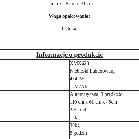
115cm x 58 cm x 31 cm
Waga opakowania:
17,6 kg
Informacje o produkcie
XMX628
Niebieski Lakierowany
4x45W
12V7Ah
Automatyczna, 3 prędkości
110 cm x 61 cm x 45cm
3-5 km/h
15kg
30kg
8 godzin