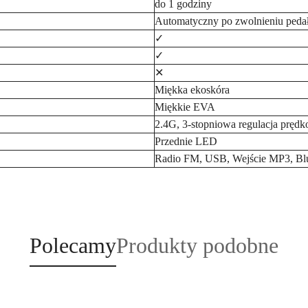
do 1 godziny
Automatyczny po zwolnieniu pedału
✓
✓
✕
Miękka ekoskóra
Miękkie EVA
2.4G, 3-stopniowa regulacja prędk
Przednie LED
Radio FM, USB, Wejście MP3, Bl
Produkty
Produkty
Polecamy
Produkty podobne
o
o
statusie:
statusie: