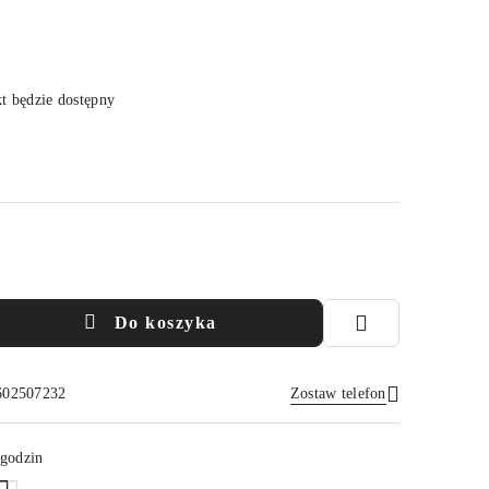
 będzie dostępny
Do koszyka
 602507232
Zostaw telefon
Wyślij
 godzin