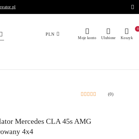
reator.pl
0
PLN
Moje konto
Ulubione
Koszyk
(0)
lator Mercedes CLA 45s AMG
rowany 4x4