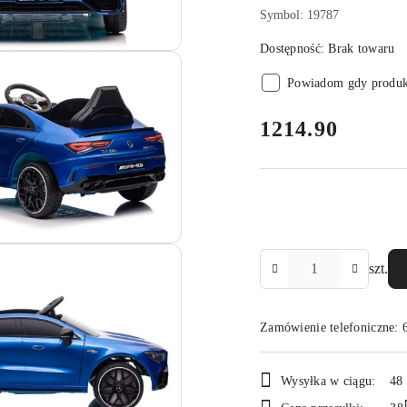
Symbol:
19787
Dostępność:
Brak towaru
Powiadom gdy produkt
cena:
1214.90
Ilość
szt.
Zamówienie telefoniczne:
Dostępność
Wysyłka w ciągu:
48
i