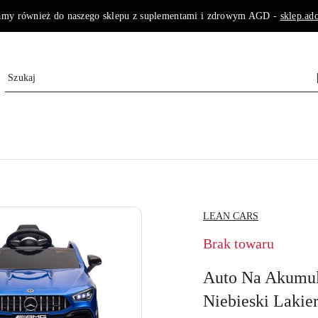
amy również do naszego sklepu z suplementami i zdrowym AGD -
sklep.adc
NAZWA
LEAN CARS
PRODUCENTA:
Brak towaru
Auto Na Akumu
Niebieski Lakie