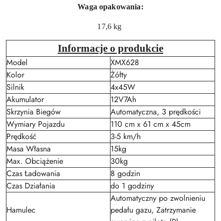
Waga opakowania:
17,6 kg
Informacje o produkcie
Model
XMX628
Kolor
Żółty
Silnik
4x45W
Akumulator
12V7Ah
Skrzynia Biegów
Automatyczna, 3 prędkości
Wymiary Pojazdu
110 cm x 61 cm x 45cm
Prędkość
3-5 km/h
Masa Własna
15kg
Max. Obciążenie
30kg
Czas Ładowania
8 godzin
Czas Działania
do 1 godziny
Automatyczny po zwolnieniu
Hamulec
pedału gazu, Zatrzymanie