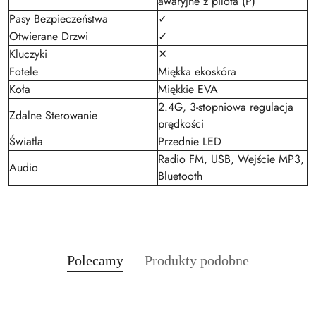
awaryjne z pilota (P)
Pasy Bezpieczeństwa
✓
Otwierane Drzwi
✓
Kluczyki
✕
Fotele
Miękka ekoskóra
Koła
Miękkie EVA
2.4G, 3-stopniowa regulacja
Zdalne Sterowanie
prędkości
Światła
Przednie LED
Radio FM, USB, Wejście MP3,
Audio
Bluetooth
Produkty
Produkty
Polecamy
Produkty podobne
Pomiń karuzelę produktów
o
o
statusie:
statusie: