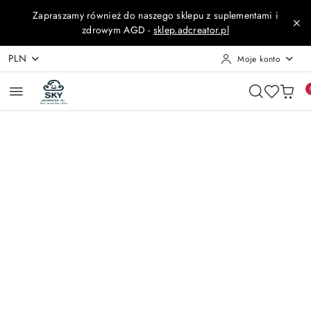
Przejdź do treści głównej
Przejdź do wyszukiwarki
Przejdź do moje konto
Przejdź do menu głównego
Przejdź do opisu produktu
Przejdź do stopki
Zapraszamy również do naszego sklepu z suplementami i
zdrowym AGD -
sklep.adcreator.pl
PLN
Moje konto