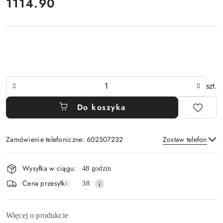
cena:
1114.90
Ilość
szt.
Do koszyka
Zamówienie telefoniczne: 602507232
Zostaw telefon
Dostępność
Wysyłka w ciągu:
48 godzin
i
Wyślij
Cena przesyłki:
38
dostawa
Więcej o produkcie