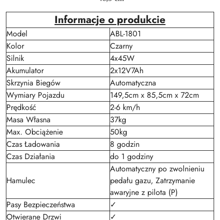
Informacje o produkcie
Model
ABL-1801
Kolor
Czarny
Silnik
4x45W
Akumulator
2x12V7Ah
Skrzynia Biegów
Automatyczna
Wymiary Pojazdu
149,5cm x 85,5cm x 72cm
Prędkość
2-6 km/h
Masa Własna
37kg
Max. Obciążenie
50kg
Czas Ładowania
8 godzin
Czas Działania
do 1 godziny
Automatyczny po zwolnieniu
Hamulec
pedału gazu, Zatrzymanie
awaryjne z pilota (P)
Pasy Bezpieczeństwa
✓
Otwierane Drzwi
✓