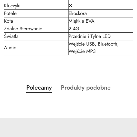
Kluczyki
✕
Fotele
Ekoskóra
Koła
Miękkie EVA
Zdalne Sterowanie
2.4G
Światła
Przednie i Tylne LED
Wejście USB, Bluetooth,
Audio
Wejście MP3
Produkty
Produkty
Polecamy
Produkty podobne
Pomiń karuzelę produktów
o
o
statusie:
statusie: