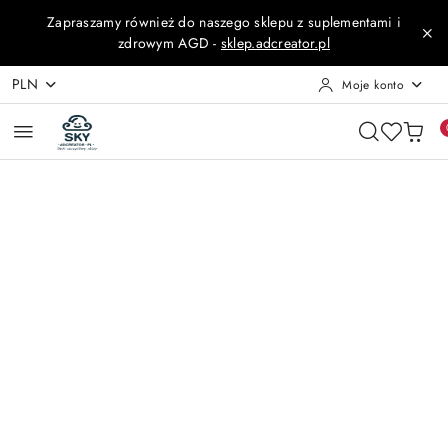
Przejdź do treści głównej
Przejdź do wyszukiwarki
Przejdź do moje konto
Przejdź do menu głównego
Przejdź do opisu produktu
Przejdź do stopki
Zapraszamy również do naszego sklepu z suplementami i
zdrowym AGD -
sklep.adcreator.pl
PLN
Moje konto