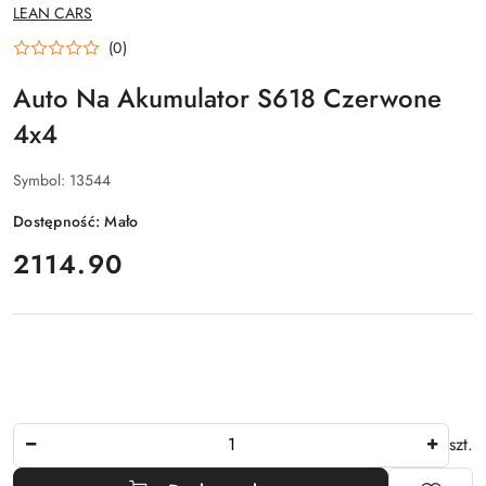
NAZWA
LEAN CARS
PRODUCENTA:
(0)
Auto Na Akumulator S618 Czerwone
4x4
Symbol:
13544
Dostępność:
Mało
cena:
2114.90
Ilość
szt.