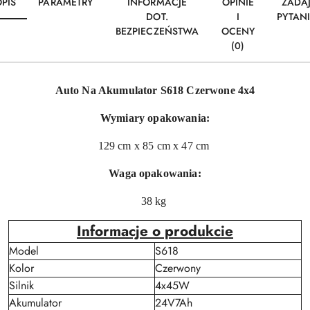
PIS
PARAMETRY
INFORMACJE
OPINIE
ZADA
DOT.
I
PYTAN
BEZPIECZEŃSTWA
OCENY
(0)
Auto Na Akumulator S618 Czerwone 4x4
Wymiary opakowania:
129 cm x 85 cm x 47 cm
Waga opakowania:
38 kg
Informacje o produkcie
Model
S618
Kolor
Czerwony
Silnik
4x45W
Akumulator
24V7Ah