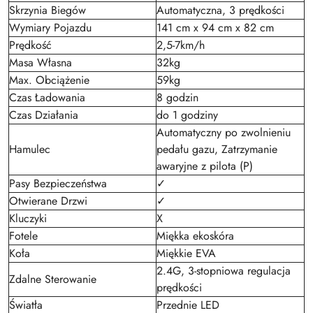
Skrzynia Biegów
Automatyczna, 3 prędkości
Wymiary Pojazdu
141 cm x 94 cm x 82 cm
Prędkość
2,5-7km/h
Masa Własna
32kg
Max. Obciążenie
59kg
Czas Ładowania
8 godzin
Czas Działania
do 1 godziny
Automatyczny po zwolnieniu
Hamulec
pedału gazu, Zatrzymanie
awaryjne z pilota (P)
Pasy Bezpieczeństwa
✓
Otwierane Drzwi
✓
Kluczyki
X
Fotele
Miękka ekoskóra
Koła
Miękkie EVA
2.4G, 3-stopniowa regulacja
Zdalne Sterowanie
prędkości
Światła
Przednie LED