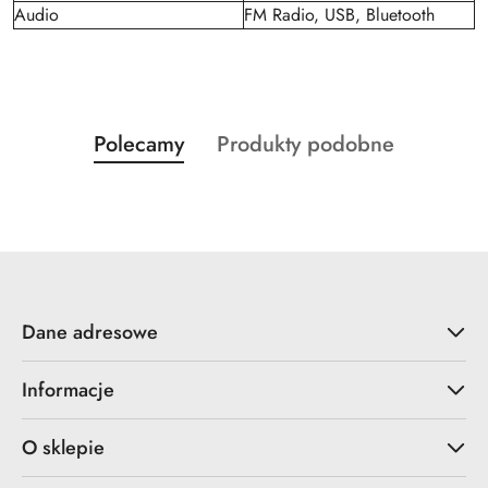
Audio
FM Radio, USB, Bluetooth
Produkty
Produkty
Polecamy
Produkty podobne
Pomiń karuzelę produktów
o
o
statusie:
statusie:
Dane adresowe
Informacje
O sklepie