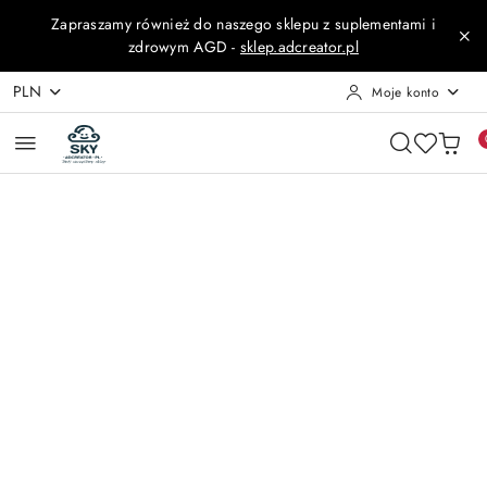
Przejdź do treści głównej
Przejdź do wyszukiwarki
Przejdź do moje konto
Przejdź do menu głównego
Przejdź do opisu produktu
Przejdź do stopki
Zapraszamy również do naszego sklepu z suplementami i
zdrowym AGD -
sklep.adcreator.pl
PLN
Moje konto