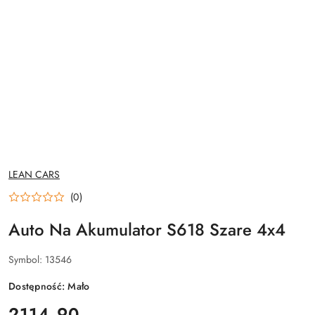
NAZWA
LEAN CARS
PRODUCENTA:
(0)
Auto Na Akumulator S618 Szare 4x4
Symbol:
13546
Dostępność:
Mało
cena:
2114.90