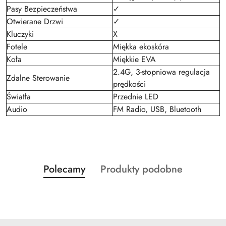
Pasy Bezpieczeństwa
✓
Otwierane Drzwi
✓
Kluczyki
X
Fotele
Miękka ekoskóra
Koła
Miękkie EVA
2.4G, 3-stopniowa regulacja
Zdalne Sterowanie
prędkości
Światła
Przednie LED
Audio
FM Radio, USB, Bluetooth
Produkty
Produkty
Polecamy
Produkty podobne
Pomiń karuzelę produktów
o
o
statusie:
statusie: