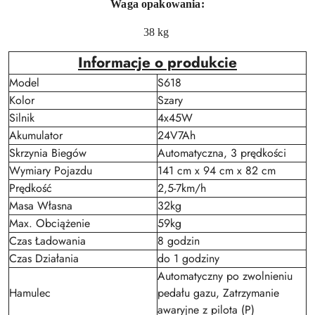
Waga opakowania:
38 kg
Informacje o produkcie
Model
S618
Kolor
Szary
Silnik
4x45W
Akumulator
24V7Ah
Skrzynia Biegów
Automatyczna, 3 prędkości
Wymiary Pojazdu
141 cm x 94 cm x 82 cm
Prędkość
2,5-7km/h
Masa Własna
32kg
Max. Obciążenie
59kg
Czas Ładowania
8 godzin
Czas Działania
do 1 godziny
Automatyczny po zwolnieniu
Hamulec
pedału gazu, Zatrzymanie
awaryjne z pilota (P)