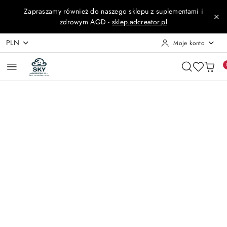
Przejdź do treści głównej
Przejdź do wyszukiwarki
Przejdź do moje konto
Przejdź do menu głównego
Przejdź do opisu produktu
Przejdź do stopki
Zapraszamy również do naszego sklepu z suplementami i
zdrowym AGD -
sklep.adcreator.pl
PLN
Moje konto