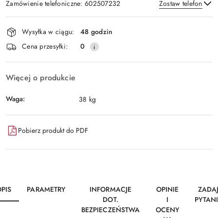
Zamówienie telefoniczne: 602507232
Zostaw telefon
Dostępność
Wysyłka w ciągu:
48 godzin
i
Wyślij
Cena przesyłki:
0
dostawa
Więcej o produkcie
Waga:
38 kg
Pobierz produkt do PDF
PIS
PARAMETRY
INFORMACJE
OPINIE
ZADA
DOT.
I
PYTAN
BEZPIECZEŃSTWA
OCENY