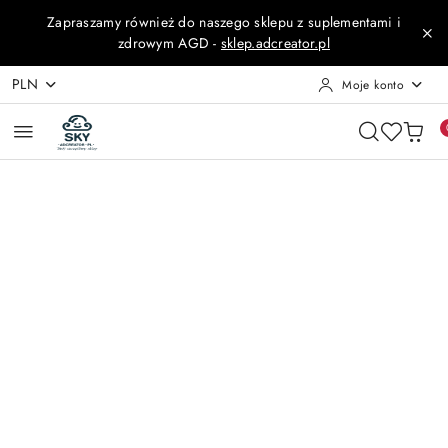
Przejdź do treści głównej
Przejdź do wyszukiwarki
Przejdź do moje konto
Przejdź do menu głównego
Przejdź do opisu produktu
Przejdź do stopki
Zapraszamy również do naszego sklepu z suplementami i
zdrowym AGD -
sklep.adcreator.pl
PLN
Moje konto