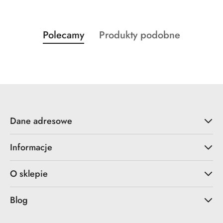
Produkty
Produkty
Polecamy
Produkty podobne
Pomiń karuzelę produktów
o
o
statusie:
statusie:
Dane adresowe
Informacje
O sklepie
Blog