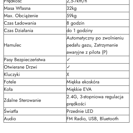
Prędkość
2,5-7km/h
Masa Własna
32kg
Max. Obciążenie
59kg
Czas Ładowania
8 godzin
Czas Działania
do 1 godziny
Automatyczny po zwolnieniu
Hamulec
pedału gazu, Zatrzymanie
awaryjne z pilota (P)
Pasy Bezpieczeństwa
✓
Otwierane Drzwi
✓
Kluczyki
X
Fotele
Miękka ekoskóra
Koła
Miękkie EVA
2.4G, 3-stopniowa regulacja
Zdalne Sterowanie
prędkości
Światła
Przednie LED
Audio
FM Radio, USB, Bluetooth