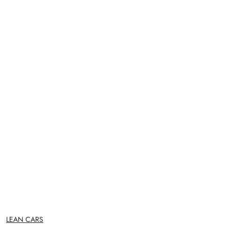
NAZWA
LEAN CARS
PRODUCENTA: