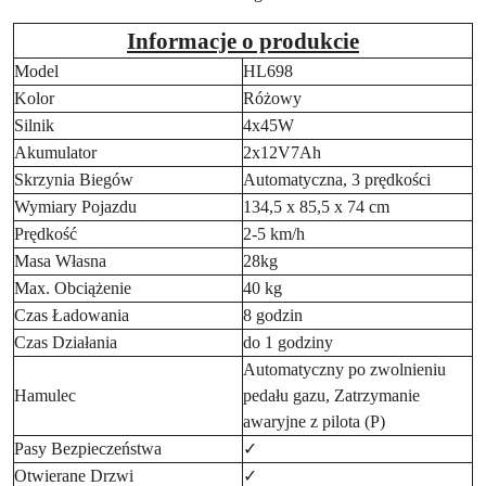
Informacje o produkcie
Model
HL698
Kolor
Różowy
Silnik
4x45W
Akumulator
2x12V7Ah
Skrzynia Biegów
Automatyczna, 3 prędkości
Wymiary Pojazdu
134,5 x 85,5 x 74 cm
Prędkość
2-5 km/h
Masa Własna
28kg
Max. Obciążenie
40 kg
Czas Ładowania
8 godzin
Czas Działania
do 1 godziny
Automatyczny po zwolnieniu
Hamulec
pedału gazu, Zatrzymanie
awaryjne z pilota (P)
Pasy Bezpieczeństwa
✓
Otwierane Drzwi
✓