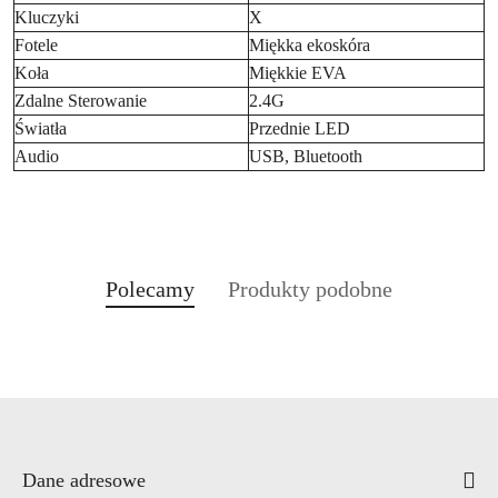
Kluczyki
X
Fotele
Miękka ekoskóra
Koła
Miękkie EVA
Zdalne Sterowanie
2.4G
Światła
Przednie LED
Audio
USB, Bluetooth
Produkty
Produkty
Polecamy
Produkty podobne
Pomiń karuzelę produktów
o
o
statusie:
statusie:
Dane adresowe