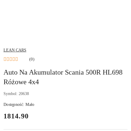
NAZWA
LEAN CARS
PRODUCENTA:
(0)
Auto Na Akumulator Scania 500R HL698
Różowe 4x4
Symbol:
20638
Dostępność:
Mało
cena:
1814.90