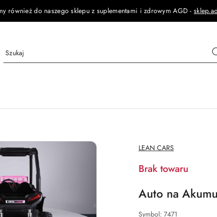
my również do naszego sklepu z suplementami i zdrowym AGD -
sklep.a
NAZWA
LEAN CARS
PRODUCENTA:
Brak towaru
Auto na Akumu
Symbol:
7471