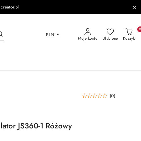
dcreator.pl
PLN
Moje konto
Ulubione
Koszyk
(0)
lator JS360-1 Różowy