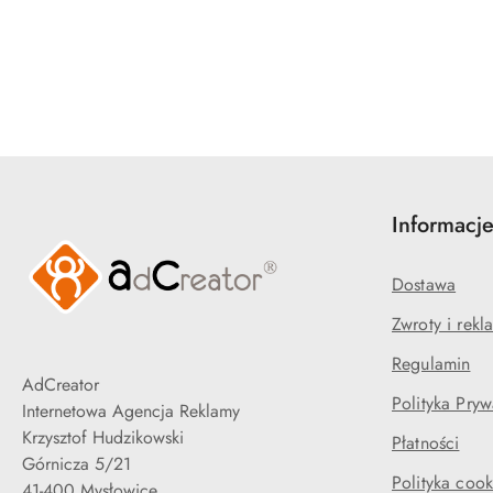
Pomiń karuzelę produktów
Informacj
Dostawa
Zwroty i rekl
Regulamin
AdCreator
Polityka Pryw
Internetowa Agencja Reklamy
Krzysztof Hudzikowski
Płatności
Górnicza 5/21
Polityka cook
41-400 Mysłowice