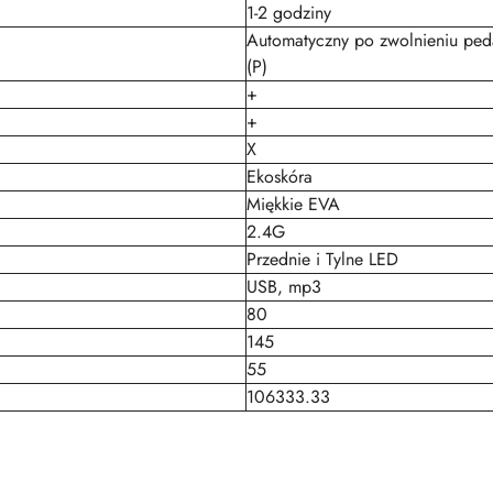
1-2 godziny
Automatyczny po zwolnieniu peda
(P)
+
+
X
Ekoskóra
Miękkie EVA
2.4G
Przednie i Tylne LED
USB, mp3
80
145
55
106333.33