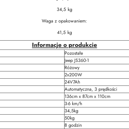
34,5 kg
Waga z opakowaniem:
41,5 kg
Informacje o produkcie
Pozostałe
Jeep JS360-1
Różowy
2x200W
24V7Ah
Automatyczna, 3 prędkości
136cm x 87cm x 110cm
3-6 km/h
34,5kg
50kg
8 godzin