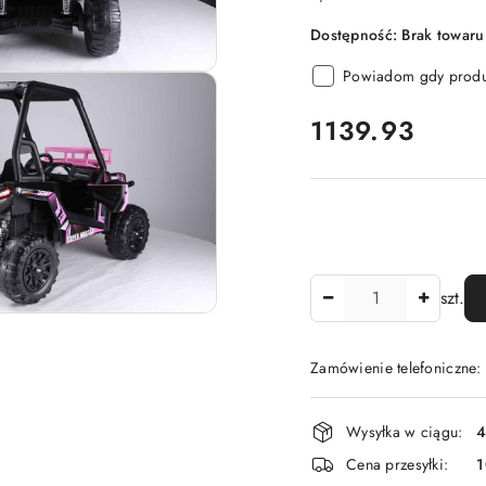
Dostępność:
Brak towaru
Powiadom gdy produk
cena:
1139.93
Ilość
szt.
Zamówienie telefoniczne
Dostępność
Wysyłka w ciągu:
4
i
Cena przesyłki:
dostawa