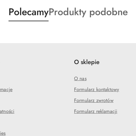
Produkty
Produkty
Polecamy
Produkty podobne
o
o
statusie:
statusie:
e
O sklepie
O nas
amacje
Formularz kontaktowy
Formularz zwrotów
atności
Formularz reklamacji
ies