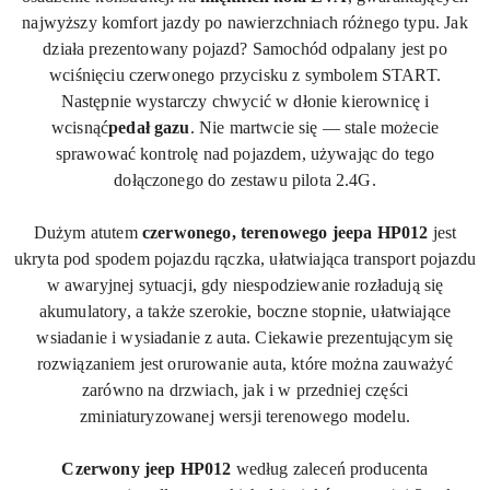
najwyższy komfort jazdy po nawierzchniach różnego typu. Jak
działa prezentowany pojazd? Samochód odpalany jest po
wciśnięciu czerwonego przycisku z symbolem START.
Następnie wystarczy chwycić w dłonie kierownicę i
wcisnąć
pedał gazu
. Nie martwcie się — stale możecie
sprawować kontrolę nad pojazdem, używając do tego
dołączonego do zestawu pilota 2.
4G
.
Dużym atutem
czerwonego, terenowego jeepa HP012
jest
ukryta pod spodem pojazdu rączka, ułatwiająca transport pojazdu
w awaryjnej sytuacji, gdy niespodziewanie rozładują się
akumulatory, a także szerokie, boczne stopnie, ułatwiające
wsiadanie i wysiadanie z auta. Ciekawie prezentującym się
rozwiązaniem jest orurowanie auta, które można zauważyć
zarówno na drzwiach, jak i w przedniej części
zminiaturyzowanej wersji terenowego modelu.
Czerwony jeep HP012
według zaleceń producenta