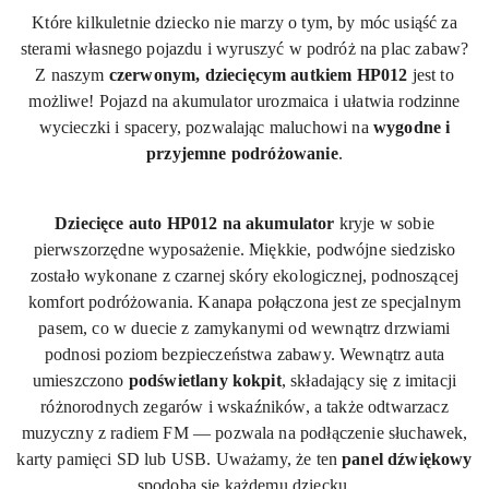
Które kilkuletnie dziecko nie marzy o tym, by móc usiąść za
sterami własnego pojazdu i wyruszyć w podróż na plac zabaw?
Z naszym
czerwonym, dziecięcym autkiem HP012
jest to
możliwe! Pojazd na akumulator urozmaica i ułatwia rodzinne
wycieczki i spacery, pozwalając maluchowi na
wygodne i
przyjemne podróżowanie
.
Dziecięce auto HP012 na akumulator
kryje w sobie
pierwszorzędne wyposażenie. Miękkie, podwójne siedzisko
zostało wykonane z czarnej skóry ekologicznej, podnoszącej
komfort podróżowania. Kanapa połączona jest ze specjalnym
pasem, co w duecie z zamykanymi od wewnątrz drzwiami
podnosi poziom bezpieczeństwa zabawy. Wewnątrz auta
umieszczono
podświetlany kokpit
, składający się z imitacji
różnorodnych zegarów i wskaźników, a także odtwarzacz
muzyczny z radiem FM — pozwala na podłączenie słuchawek,
karty pamięci SD lub USB. Uważamy, że ten
panel dźwiękowy
spodoba się każdemu dziecku.