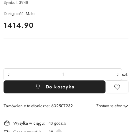
Symbol:
3948
Dostępność:
Mało
cena:
1414.90
Ilość
szt.
Do koszyka
Zamówienie telefoniczne: 602507232
Zostaw telefon
Dostępność
Wysyłka w ciągu:
48 godzin
i
Cena przesyłki: