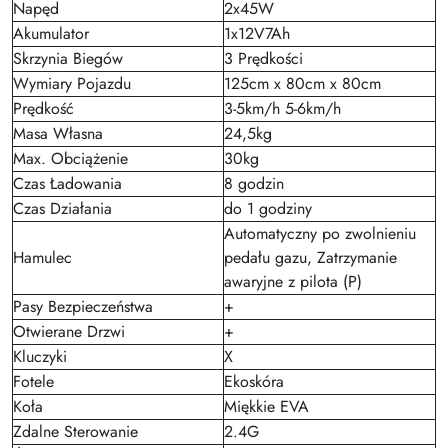
Napęd
2x45W
Akumulator
1x12V7Ah
Skrzynia Biegów
3 Prędkości
Wymiary Pojazdu
125cm x 80cm x 80cm
Prędkość
3-5km/h 5-6km/h
Masa Własna
24,5kg
Max. Obciążenie
30kg
Czas Ładowania
8 godzin
Czas Działania
do 1 godziny
Automatyczny po zwolnieniu
Hamulec
pedału gazu, Zatrzymanie
awaryjne z pilota (P)
Pasy Bezpieczeństwa
+
Otwierane Drzwi
+
Kluczyki
X
Fotele
Ekoskóra
Koła
Miękkie EVA
Zdalne Sterowanie
2.4G