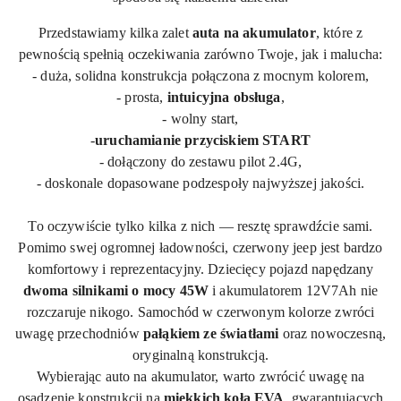
Przedstawiamy kilka zalet
auta na akumulator
, które z
pewnością spełnią oczekiwania zarówno Twoje, jak i malucha:
- duża, solidna konstrukcja połączona z mocnym kolorem,
- prosta,
intuicyjna obsługa
,
- wolny start,
-
uruchamianie przyciskiem START
- dołączony do zestawu pilot 2.
4G
,
- doskonale dopasowane podzespoły najwyższej jakości.
To oczywiście tylko kilka z nich — resztę sprawdźcie sami.
Pomimo swej ogromnej ładowności, czerwony jeep jest bardzo
komfortowy i reprezentacyjny. Dziecięcy pojazd napędzany
dwoma silnikami o mocy 4
5W
i akumulatorem
12V
7Ah
nie
rozczaruje nikogo. Samochód w czerwonym kolorze zwróci
uwagę przechodniów
pałąkiem ze światłami
oraz nowoczesną,
oryginalną konstrukcją.
Wybierając auto na akumulator, warto zwrócić uwagę na
osadzenie konstrukcji na
miękkich koła EVA
, gwarantujących