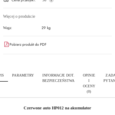
Wyślij
38
dostawa
Więcej o produkcie
29 kg
Waga:
Pobierz produkt do PDF
IS
PARAMETRY
INFORMACJE DOT.
OPINIE
ZADA
BEZPIECZEŃSTWA
I
PYTAN
OCENY
(0)
Czerwone auto HP012 na akumulator