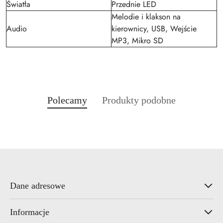
Światła
Przednie LED
Melodie i klakson na
Audio
kierownicy, USB, Wejście
MP3, Mikro SD
Produkty
Produkty
Polecamy
Produkty podobne
Pomiń karuzelę produktów
o
o
statusie:
statusie:
Dane adresowe
Informacje