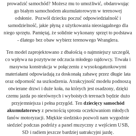
prowadzić samochód? Możesz mu to umożliwić, obdarowując
go białym samochodem akumulatorowym w terenowej
odsłonie. Pozwól dziecku poczuć odpowiedzialność i
samodzielność, jakie płyną z użytkowania nieosiągalnego dla
niego sprzętu. Pamiętaj, że solidnie wykonany sprzęt to podstawa
- dlatego bez obaw wybierz terenowego Wranglera.
Ten model zaprojektowano z dbałością o najmniejszy szczegół,
co wpływa na pozytywne odczucia młodego rajdowcy. Trwała i
masywna konstrukcja w połączeniu z wysokogatunkowymi
materiałami odpowiadają za doskonałą zabawę przez długie lata
oraz odporność na uszkodzenia. Atrakcyjność modelu podnoszą
otwierane drzwi i duże koła, na których jest osadzony, dzięki
czemu jazda po nierównych i wyboistych terenach będzie dużo
przyjemniejsza i pełna przygód. Ten
dziecięcy samochód
akumulatorowy
z pewnością sprosta oczekiwaniom młodych
fanów motoryzacji. Miękkie siedzisko pozwoli nam wygodnie
siedzieć podczas podróży a panel muzyczny z wejściem USB,
SD i radiem jeszcze bardziej uatrakcyjni jazdę.