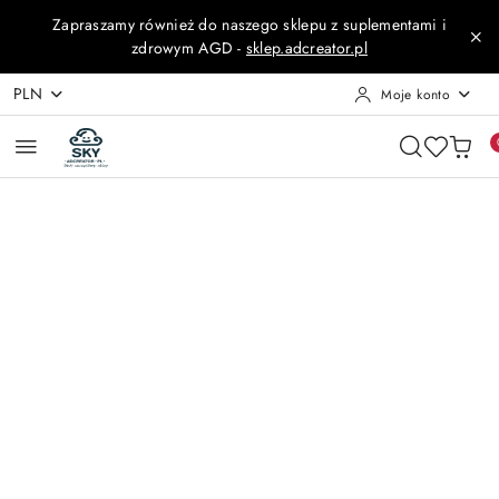
Przejdź do treści głównej
Przejdź do wyszukiwarki
Przejdź do moje konto
Przejdź do menu głównego
Przejdź do opisu produktu
Przejdź do stopki
Zapraszamy również do naszego sklepu z suplementami i
zdrowym AGD -
sklep.adcreator.pl
PLN
Moje konto