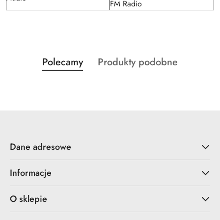
FM Radio
Produkty
Produkty
Polecamy
Produkty podobne
Pomiń karuzelę produktów
o
o
statusie:
statusie:
Dane adresowe
Informacje
O sklepie