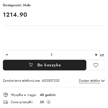
Dostępność:
Mało
cena:
1214.90
Ilość
szt.
Do koszyka
Zamówienie telefoniczne: 602507232
Zostaw telefon
Dostępność
Wysyłka w ciągu:
48 godzin
i
Wyślij
Cena przesyłki:
38
dostawa