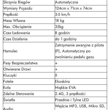
Skrzynia Biegów
Automatyczna
Wymiary Pojazdu
124cm x 71cm x 74cm
Prędkość
3-5 km/h
Masa Własna
18 kg
Max. Obciążenie
35kg
Czas Ładowania
8 godzin
Czas Działania
do 1 godziny
Zatrzymanie awaryjne z pilota
Hamulec
(P), Automatyczny po
zwolnieniu pedału gazu
Pasy Bezpieczeństwa
+
Otwierane Drzwi
+
Kluczyki
X
Fotele
Ekoskóra
Koła
Miękkie EVA
Zdalne Sterowanie
2.4G, 3 prędkości
Światła
Przednie i Tylne LED
Wejście MP3, USB, Mikro SD,
Audio