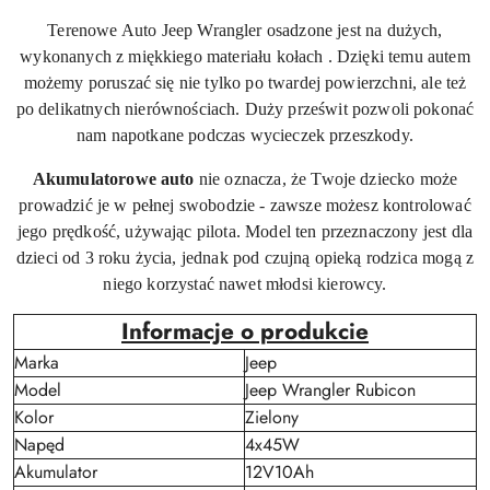
Terenowe Auto Jeep Wrangler osadzone jest na dużych,
wykonanych z miękkiego materiału kołach . Dzięki temu autem
możemy poruszać się nie tylko po twardej powierzchni, ale też
po delikatnych nierównościach. Duży prześwit pozwoli pokonać
nam napotkane podczas wycieczek przeszkody.
Akumulatorowe auto
nie oznacza, że Twoje dziecko może
prowadzić je w pełnej swobodzie - zawsze możesz kontrolować
jego prędkość, używając pilota. Model ten przeznaczony jest dla
dzieci od 3 roku życia, jednak pod czujną opieką rodzica mogą z
niego korzystać nawet młodsi kierowcy.
Informacje o produkcie
Marka
Jeep
Model
Jeep Wrangler Rubicon
Kolor
Zielony
Napęd
4x45W
Akumulator
12V10Ah