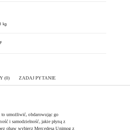
8 kg
DF
Y (0)
ZADAJ PYTANIE
 to umożliwić, obdarowując go
ość i samodzielność, jakie płyną z
go bez obaw wybierz Mercedesa Unimog z