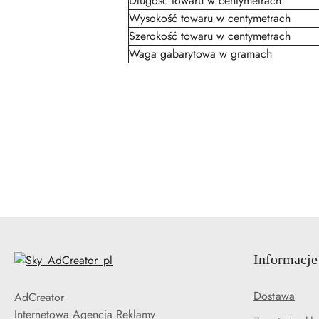
Długość towaru w centymetrach
Wysokość towaru w centymetrach
Szerokość towaru w centymetrach
Waga gabarytowa w gramach
Pomiń karuzelę produktów
Informacje
Dostawa
AdCreator
Internetowa Agencja Reklamy