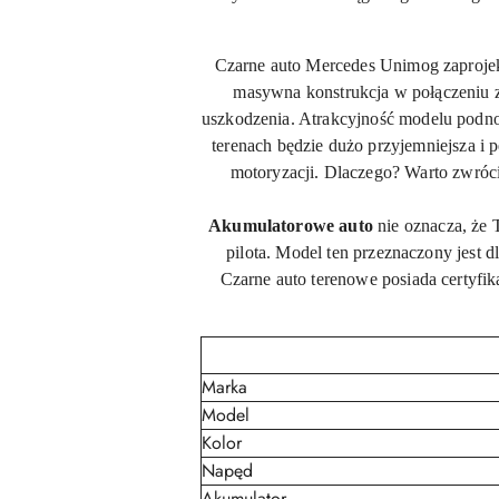
Czarne auto Mercedes Unimog zaprojek
masywna konstrukcja w połączeniu z
uszkodzenia. Atrakcyjność modelu podnos
terenach będzie dużo przyjemniejsza i 
motoryzacji. Dlaczego? Warto zwróci
Akumulatorowe auto
nie oznacza, że 
pilota. Model ten przeznaczony jest d
Czarne auto terenowe posiada certyfi
Marka
Model
Kolor
Napęd
Akumulator