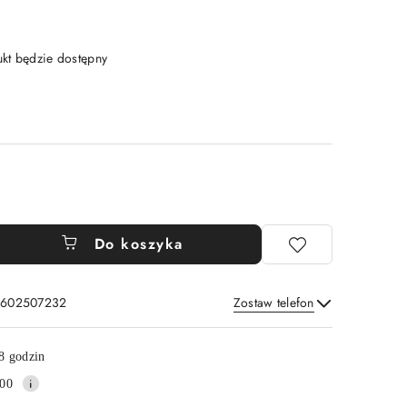
t będzie dostępny
Do koszyka
: 602507232
Zostaw telefon
Wyślij
8 godzin
00