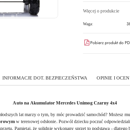
Więcej o produkcie
3
Waga:
Pobierz produkt do P
INFORMACJE DOT. BEZPIECZEŃSTWA
OPINIE I OCEN
Auto na Akumulator Mercedes Unimog
Czarny 4x4
młodszych lat marzy o tym, by móc prowadzić samochód? Możesz mu
torowym
w terenowej odsłonie. Pozwól dziecku poczuć odpowiedzialn
sprzętu. Pamiętaj, że solidnie wykonany sprzęt to podstawa - dlate