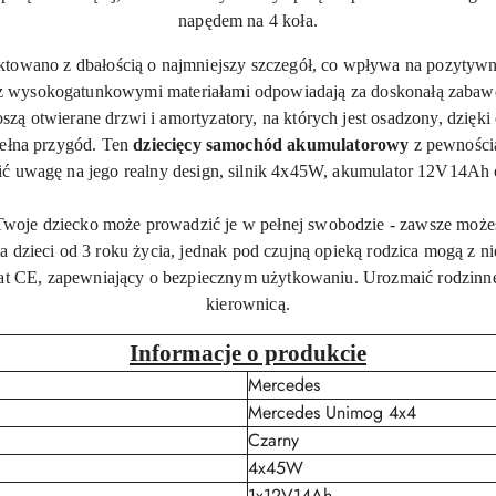
napędem na 4 koła.
towano z dbałością o najmniejszy szczegół, co wpływa na pozytywn
 wysokogatunkowymi materiałami odpowiadają za doskonałą zabawę 
zą otwierane drzwi i amortyzatory, na których jest osadzony, dzięk
pełna przygód. Ten
dziecięcy samochód akumulatorowy
z pewności
ć uwagę na jego realny design, silnik 4x45W, akumulator 12V14Ah 
Twoje dziecko może prowadzić je w pełnej swobodzie - zawsze może
la dzieci od 3 roku życia, jednak pod czujną opieką rodzica mogą z 
kat CE, zapewniający o bezpiecznym użytkowaniu. Urozmaić rodzinn
kierownicą.
Informacje o produkcie
Mercedes
Mercedes Unimog 4x4
Czarny
4x45W
1x12V14Ah