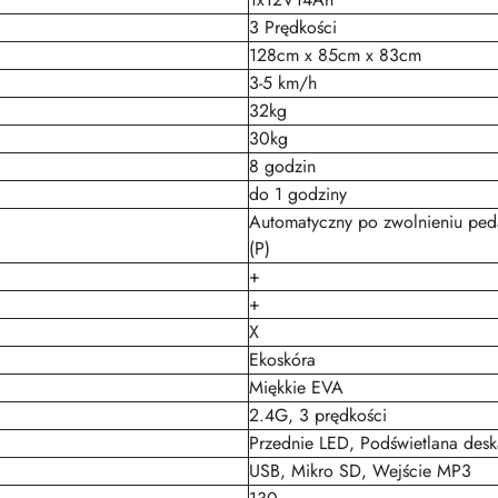
3 Prędkości
128cm x 85cm x 83cm
3-5 km/h
32kg
30kg
8 godzin
do 1 godziny
Automatyczny po zwolnieniu peda
(P)
+
+
X
Ekoskóra
Miękkie EVA
2.4G, 3 prędkości
Przednie LED, Podświetlana desk
USB, Mikro SD, Wejście MP3