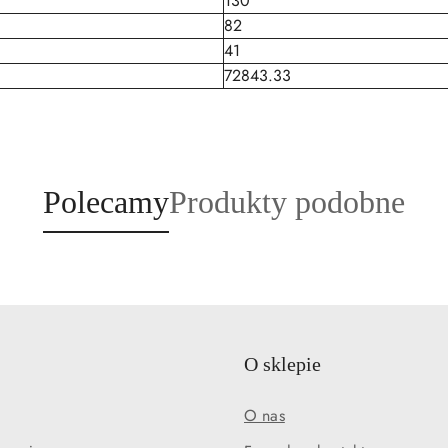
130
82
41
72843.33
Produkty
Produkty
Polecamy
Produkty podobne
o
o
statusie:
statusie:
O sklepie
O nas