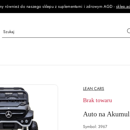
my również do naszego sklepu z suplementami i zdrowym AGD -
sklep.a
NAZWA
LEAN CARS
PRODUCENTA:
Brak towaru
Auto na Akumul
Symbol:
3967