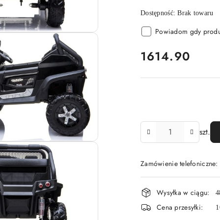
Dostępność:
Brak towaru
Powiadom gdy produk
cena:
1614.90
Ilość
szt.
Zamówienie telefoniczne
Dostępność
Wysyłka w ciągu:
4
i
Cena przesyłki:
1
dostawa