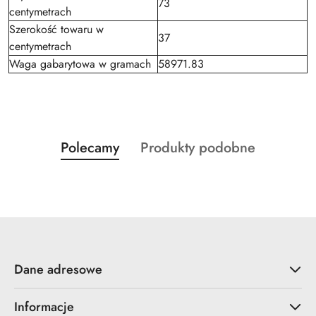
73
centymetrach
Szerokość towaru w
37
centymetrach
Waga gabarytowa w gramach
58971.83
Produkty
Produkty
Polecamy
Produkty podobne
Pomiń karuzelę produktów
o
o
statusie:
statusie:
Dane adresowe
Informacje