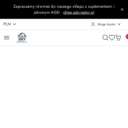
Przejdź do treści głównej
Przejdź do wyszukiwarki
Przejdź do moje konto
Przejdź do menu głównego
Przejdź do opisu produktu
Przejdź do stopki
Zapraszamy również do naszego sklepu z suplementami i
zdrowym AGD -
sklep.adcreator.pl
PLN
Moje konto