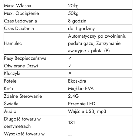
Masa Własna
20kg
Max. Obciążenie
50kg
Czas Ładowania
8 godzin
Czas Działania
do 1 godziny
Automatyczny po zwolnieniu
Hamulec
pedału gazu, Zatrzymanie
awaryjne z pilota (P)
Pasy Bezpieczeństwa
✓
Otwierane Drzwi
✓
Kluczyki
✕
Fotele
Ekoskóra
Koła
Miękkie EVA
Zdalne Sterowanie
2,4G
Światła
Przednie LED
Audio
Wejście USB, mp3
Długość towaru w
131
centymetrach
Wysokość towaru w