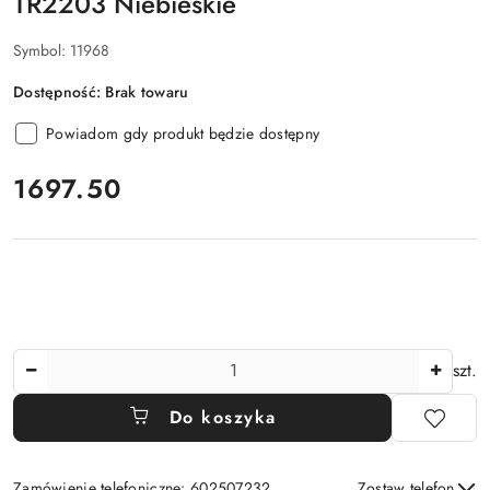
TR2203 Niebieskie
Symbol:
11968
Dostępność:
Brak towaru
Powiadom gdy produkt będzie dostępny
cena:
1697.50
Ilość
szt.
Do koszyka
Zamówienie telefoniczne: 602507232
Zostaw telefon