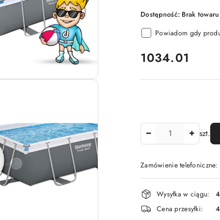
Dostępność:
Brak towaru
Powiadom gdy produk
cena:
1034.01
Ilość
szt.
Zamówienie telefoniczne
Dostępność
Wysyłka w ciągu:
4
i
Cena przesyłki:
dostawa