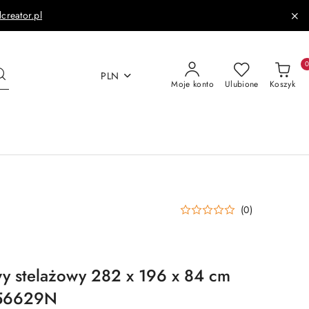
dcreator.pl
PLN
Moje konto
Ulubione
Koszyk
(0)
y stelażowy 282 x 196 x 84 cm
 56629N