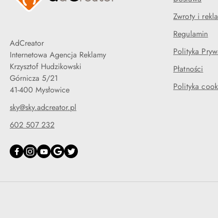
Zwroty i rekl
Regulamin
AdCreator
Polityka Pryw
Internetowa Agencja Reklamy
Krzysztof Hudzikowski
Płatności
Górnicza 5/21
Polityka cook
41-400 Mysłowice
sky@sky.adcreator.pl
602 507 232