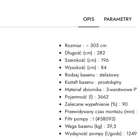
OPIS
PARAMETRY
Rozmiar : ~ 305 cm
Długość (cm) : 282
Szerokość (cm) : 196
Wysokość (cm) : 84
Rodzaj basenu : stelażowy
Kształt basenu : prostokątny
Materiał zbiornika : 3-warstwowe P
Pojemność (l) : 3662
Zalecane wypełnienie (%) : 90
Przewidywany czas montażu (min) 
Filtr pompy : I (#58093)
Waga basenu (kg) : 39,5
Wydajność pompy (l/godz) : 1249