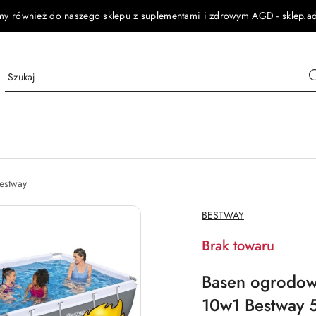
my również do naszego sklepu z suplementami i zdrowym AGD -
sklep.a
estway
NAZWA
BESTWAY
PRODUCENTA:
Brak towaru
Basen ogrodow
10w1 Bestway