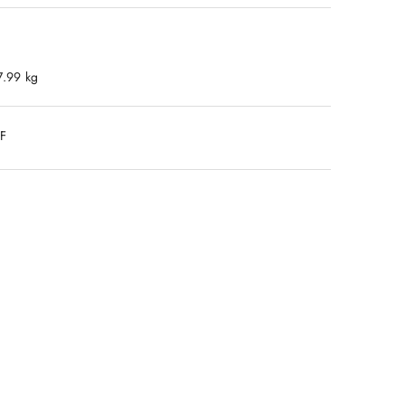
7.99 kg
DF