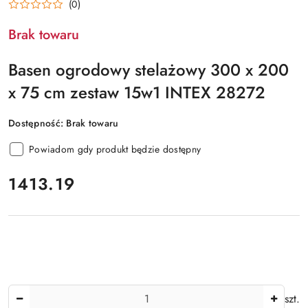
(0)
Brak towaru
Basen ogrodowy stelażowy 300 x 200
x 75 cm zestaw 15w1 INTEX 28272
Dostępność:
Brak towaru
Powiadom gdy produkt będzie dostępny
cena:
1413.19
Ilość
szt.