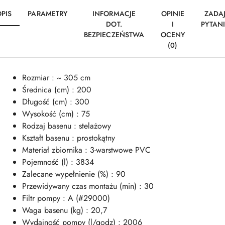
PIS
PARAMETRY
INFORMACJE
OPINIE
ZADA
DOT.
I
PYTAN
BEZPIECZEŃSTWA
OCENY
(0)
Rozmiar : ~ 305 cm
Średnica (cm) : 200
Długość (cm) : 300
Wysokość (cm) : 75
Rodzaj basenu : stelażowy
Kształt basenu : prostokątny
Materiał zbiornika : 3-warstwowe PVC
Pojemność (l) : 3834
Zalecane wypełnienie (%) : 90
Przewidywany czas montażu (min) : 30
Filtr pompy : A (#29000)
Waga basenu (kg) : 20,7
Wydajność pompy (l/godz) : 2006