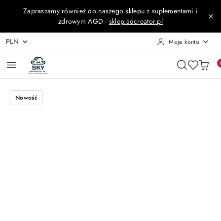
Przejdź do treści głównej
Przejdź do wyszukiwarki
Przejdź do moje konto
Przejdź do menu głównego
Przejdź do opisu produktu
Przejdź do stopki
Zapraszamy również do naszego sklepu z suplementami i
zdrowym AGD -
sklep.adcreator.pl
PLN
Moje konto
Nowość