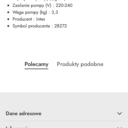
Zasilanie pompy (V) : 220-240
Waga pompy (kg) : 3,3
Producent : Intex
Symbol producenta : 28272
Produkty
Produkty
Polecamy
Produkty podobne
Pomiń karuzelę produktów
o
o
statusie:
statusie:
Dane adresowe