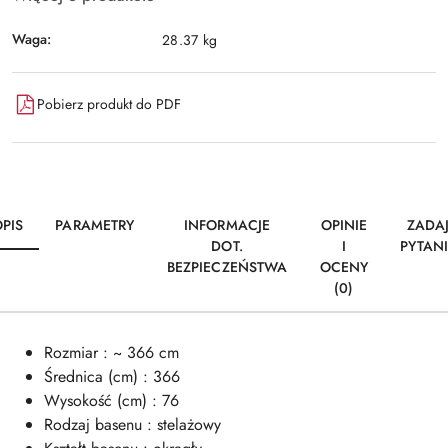
Waga:
28.37 kg
Pobierz produkt do PDF
PIS
PARAMETRY
INFORMACJE
OPINIE
ZADA
DOT.
I
PYTAN
BEZPIECZEŃSTWA
OCENY
(0)
Rozmiar : ~ 366 cm
Średnica (cm) : 366
Wysokość (cm) : 76
Rodzaj basenu : stelażowy