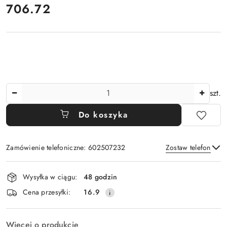
cena:
706.72
Ilość
szt.
Do koszyka
Zamówienie telefoniczne: 602507232
Zostaw telefon
Dostępność
Wysyłka w ciągu:
48 godzin
i
Wyślij
Cena przesyłki:
16.9
dostawa
Więcej o produkcie