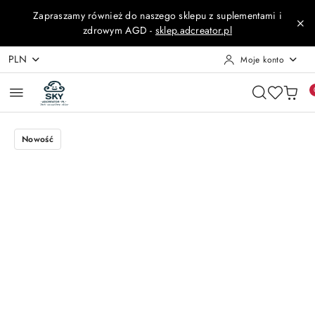
Przejdź do treści głównej
Przejdź do wyszukiwarki
Przejdź do moje konto
Przejdź do menu głównego
Przejdź do opisu produktu
Przejdź do stopki
Zapraszamy również do naszego sklepu z suplementami i
zdrowym AGD -
sklep.adcreator.pl
PLN
Moje konto
Nowość