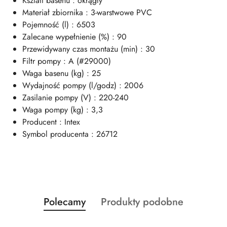
Kształt basenu : okrągły
Materiał zbiornika : 3-warstwowe PVC
Pojemność (l) : 6503
Zalecane wypełnienie (%) : 90
Przewidywany czas montażu (min) : 30
Filtr pompy : A (#29000)
Waga basenu (kg) : 25
Wydajność pompy (l/godz) : 2006
Zasilanie pompy (V) : 220-240
Waga pompy (kg) : 3,3
Producent : Intex
Symbol producenta : 26712
Produkty
Produkty
Polecamy
Produkty podobne
Pomiń karuzelę produktów
o
o