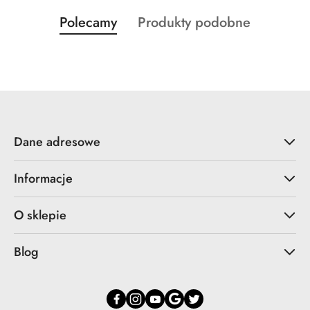
Produkty
Produkty
Polecamy
Produkty podobne
Pomiń karuzelę produktów
o
o
statusie:
statusie:
Dane adresowe
Informacje
O sklepie
Blog