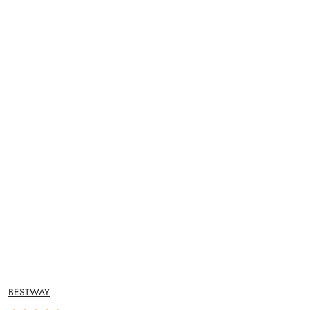
NAZWA
BESTWAY
PRODUCENTA: