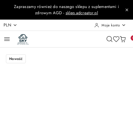
Przejdź do treści głównej
Przejdź do wyszukiwarki
Przejdź do moje konto
Przejdź do menu głównego
Przejdź do opisu produktu
Przejdź do stopki
Zapraszamy również do naszego sklepu z suplementami i
zdrowym AGD -
sklep.adcreator.pl
PLN
Moje konto
Nowość