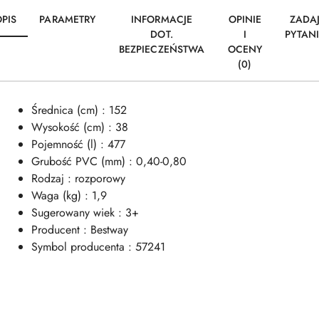
PIS
PARAMETRY
INFORMACJE
OPINIE
ZADA
DOT.
I
PYTAN
BEZPIECZEŃSTWA
OCENY
(0)
Średnica (cm) : 152
Wysokość (cm) : 38
Pojemność (l) : 477
Grubość PVC (mm) : 0,40-0,80
Rodzaj : rozporowy
Waga (kg) : 1,9
Sugerowany wiek : 3+
Producent : Bestway
Symbol producenta : 57241