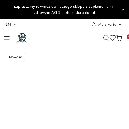
Przejdź do treści głównej
Przejdź do wyszukiwarki
Przejdź do moje konto
Przejdź do menu głównego
Przejdź do opisu produktu
Przejdź do stopki
Zapraszamy również do naszego sklepu z suplementami i
zdrowym AGD -
sklep.adcreator.pl
PLN
Moje konto
Nowość