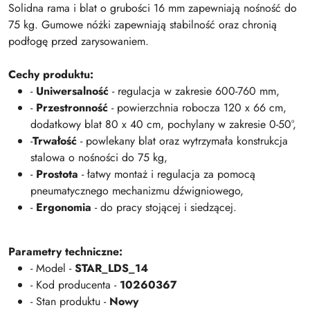
Solidna rama i blat o grubości 16 mm zapewniają nośność do
75 kg. Gumowe nóżki zapewniają stabilność oraz chronią
podłogę przed zarysowaniem.
Cechy produktu:
-
Uniwersalność
- regulacja w zakresie 600-760 mm,
-
Przestronność
- powierzchnia robocza 120 x 66 cm,
dodatkowy blat 80 x 40 cm, pochylany w zakresie 0-50°,
-
Trwałość
- powlekany blat oraz wytrzymała konstrukcja
stalowa o nośności do 75 kg,
-
Prostota
- łatwy montaż i regulacja za pomocą
pneumatycznego mechanizmu dźwigniowego,
-
Ergonomia
- do pracy stojącej i siedzącej.
Parametry techniczne:
- Model -
STAR_LDS_14
- Kod producenta -
10260367
- Stan produktu -
Nowy