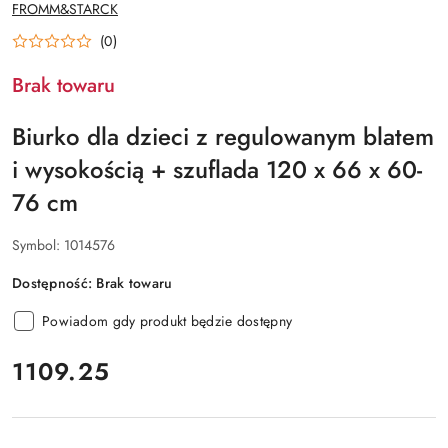
NAZWA
FROMM&STARCK
PRODUCENTA:
(0)
Brak towaru
Biurko dla dzieci z regulowanym blatem
i wysokością + szuflada 120 x 66 x 60-
76 cm
Symbol:
1014576
Dostępność:
Brak towaru
Powiadom gdy produkt będzie dostępny
cena:
1109.25