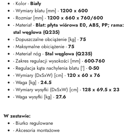
- Kolor -
Biały
- Wymiary blatu [mm] -
1200 x 600
- Rozmiar [mm] -
1200 x 660 x 760/600
- Materiał -
Blat: płyta wiórowa E0, ABS, PP; rama:
stal węglowa (Q235)
- Dopuszczalne obciążenie [kg] -
75
- Maksymalne obiciążenie -
75
- Materiał nóg -
Stal węglowa (Q235)
- Zakres regulacji wysokości [mm] -
600-760
- Regulacja kąta nachylenia blatu [°] -
0-50
- Wymiary (DxSxW) [cm] -
120 x 60 x 76
- Waga [kg] -
24.5
- Wymiary wysyłki (DxSxW) [cm] -
128 x 69.5 x 23
- Waga wysyłki [kg] -
27.6
W zestawie:
- Biurko regulowane
- Akcesoria montażowe