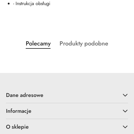
- Instrukcja obsługi
Produkty
Produkty
Polecamy
Produkty podobne
Pomiń karuzelę produktów
o
o
statusie:
statusie:
Dane adresowe
Informacje
O sklepie