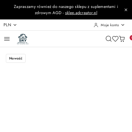
Przejdź do treści głównej
Przejdź do wyszukiwarki
Przejdź do moje konto
Przejdź do menu głównego
Przejdź do opisu produktu
Przejdź do stopki
Zapraszamy również do naszego sklepu z suplementami i
zdrowym AGD -
sklep.adcreator.pl
PLN
Moje konto
Nowość