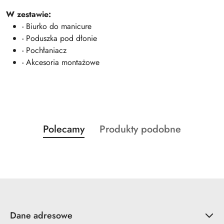
W zestawie:
- Biurko do manicure
- Poduszka pod dłonie
- Pochłaniacz
- Akcesoria montażowe
Produkty
Produkty
Polecamy
Produkty podobne
Pomiń karuzelę produktów
o
o
statusie:
statusie:
Dane adresowe