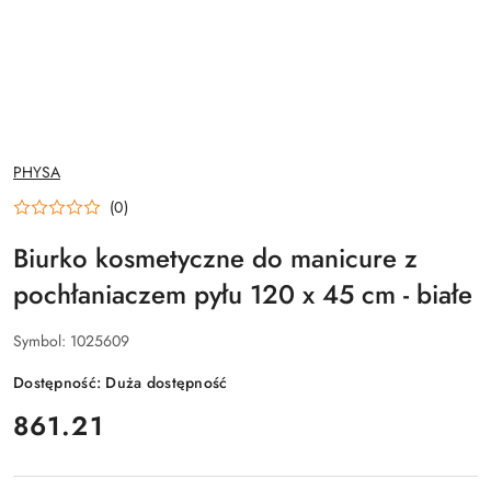
NAZWA
PHYSA
PRODUCENTA:
(0)
Biurko kosmetyczne do manicure z
pochłaniaczem pyłu 120 x 45 cm - białe
Symbol:
1025609
Dostępność:
Duża dostępność
cena:
861.21