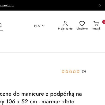
dcreator.pl
PLN
Moje konto
Ulubione
Koszyk
(0)
yczne do manicure z podpórką na
ady 106 x 52 cm - marmur złoto