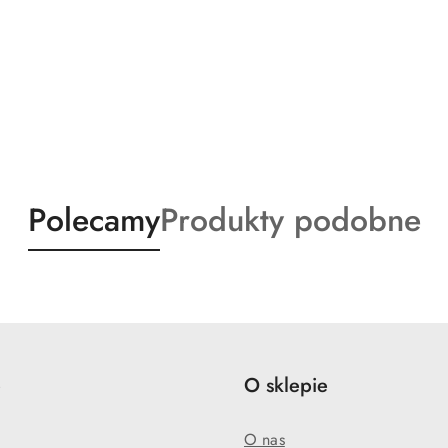
Produkty
Produkty
Polecamy
Produkty podobne
o
o
statusie:
statusie:
e
O sklepie
O nas