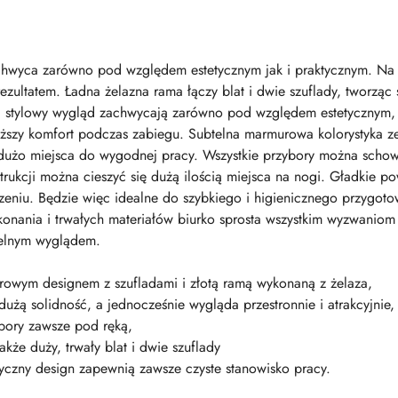
hwyca zarówno pod względem estetycznym jak i praktycznym. Na 
ultatem. Ładna żelazna rama łączy blat i dwie szuflady, tworząc s
 i stylowy wygląd zachwycają zarówno pod względem estetycznym, 
szy komfort podczas zabiegu. Subtelna marmurowa kolorystyka z
 dużo miejsca do wygodnej pracy. Wszystkie przybory można scho
strukcji można cieszyć się dużą ilością miejsca na nogi. Gładkie po
zczeniu. Będzie więc idealne do szybkiego i higienicznego przygoto
ykonania i trwałych materiałów biurko sprosta wszystkim wyzwanio
telnym wyglądem.
rowym designem z szufladami i złotą ramą wykonaną z żelaza,
dużą solidność, a jednocześnie wygląda przestronnie i atrakcyjnie,
bory zawsze pod ręką,
akże duży, trwały blat i dwie szuflady
tyczny design zapewnią zawsze czyste stanowisko pracy.