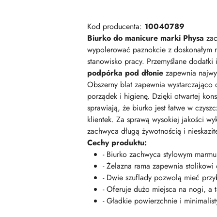
Kod producenta:
10040789
Biurko do manicure marki Physa
zac
wypolerować paznokcie z doskonałym rez
stanowisko pracy. Przemyślane dodatki
podpórka pod dłonie
zapewnia najwyż
Obszerny blat zapewnia wystarczająco
porządek i higienę. Dzięki otwartej kon
sprawiają, że biurko jest łatwe w czys
klientek. Za sprawą wysokiej jakości w
zachwyca długą żywotnością i nieskazi
Cechy produktu:
- Biurko zachwyca stylowym marmu
- Żelazna rama zapewnia stolikowi 
- Dwie szuflady pozwolą mieć przy
- Oferuje dużo miejsca na nogi, a t
- Gładkie powierzchnie i minimalis