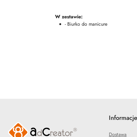
W zestawie:
- Biurko do manicure
Pomiń karuzelę produktów
Informacj
Dostawa