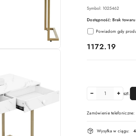
Symbol:
1025462
Dostępność:
Brak towaru
Powiadom gdy produk
cena:
1172.19
Ilość
szt.
Zamówienie telefoniczne
Dostępność
Wysyłka w ciągu:
4
i