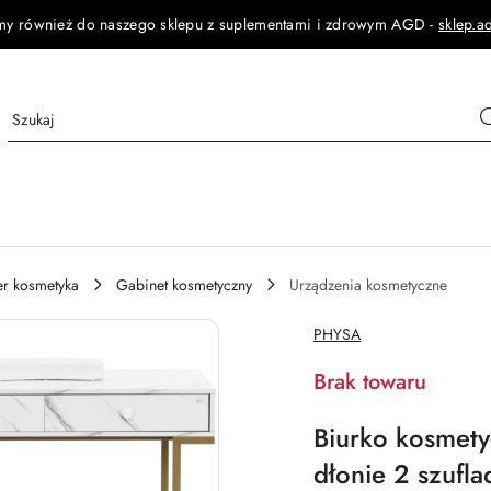
my również do naszego sklepu z suplementami i zdrowym AGD -
sklep.a
jer kosmetyka
Gabinet kosmetyczny
Urządzenia kosmetyczne
NAZWA
PHYSA
PRODUCENTA:
Brak towaru
Biurko kosmet
dłonie 2 szufl