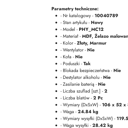
Parametry techniczne:
- Nr katalogowy -
10040789
- Stan artykułu -
Nowy
- Model -
PHY_MC12
- Materiał -
MDF, Żelazo malowa
- Kolor -
Złoty, Marmur
- Wentylator -
Nie
- Koła -
Nie
- Poduszki -
Tak
- Blokada bezpieczeństwa -
Nie
- Destylator alkoholu -
Nie
- Zasilanie baterią -
Nie
- Liczba szuflad [szt.] -
2
- Liczba blatów -
2 Pc
- Wymiary (DxSxW) -
106 x 52 x 
- Waga -
24.84 kg
- Wymiary wysyłki (DxSxW) -
119.5
- Waga wysyłki -
28.42 kg