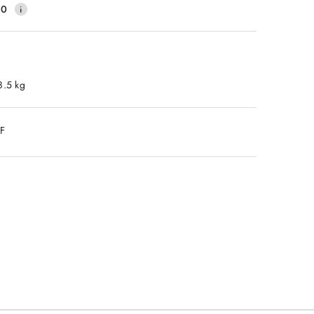
40
8.5 kg
DF