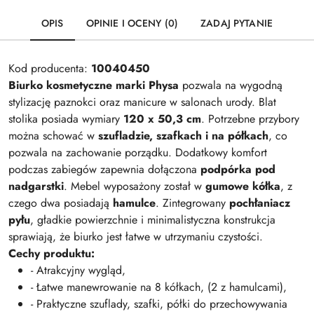
OPIS
OPINIE I OCENY (0)
ZADAJ PYTANIE
Kod producenta:
10040450
Biurko kosmetyczne marki Physa
pozwala na wygodną
stylizację paznokci oraz manicure w salonach urody. Blat
stolika posiada wymiary
120 x 50,3 cm
. Potrzebne przybory
można schować w
szufladzie, szafkach i na półkach
, co
pozwala na zachowanie porządku. Dodatkowy komfort
podczas zabiegów zapewnia dołączona
podpórka pod
nadgarstki
. Mebel wyposażony został w
gumowe kółka
, z
czego dwa posiadają
hamulce
. Zintegrowany
pochłaniacz
pyłu
, gładkie powierzchnie i minimalistyczna konstrukcja
sprawiają, że biurko jest łatwe w utrzymaniu czystości.
Cechy produktu:
- Atrakcyjny wygląd,
- Łatwe manewrowanie na 8 kółkach, (2 z hamulcami),
- Praktyczne szuflady, szafki, półki do przechowywania