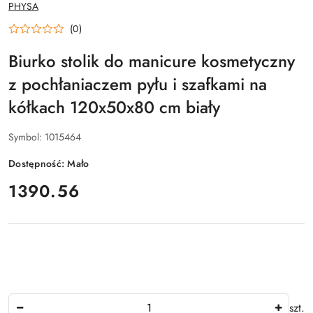
NAZWA
PHYSA
PRODUCENTA:
(0)
Biurko stolik do manicure kosmetyczny
z pochłaniaczem pyłu i szafkami na
kółkach 120x50x80 cm biały
Symbol:
1015464
Dostępność:
Mało
cena:
1390.56
Ilość
szt.