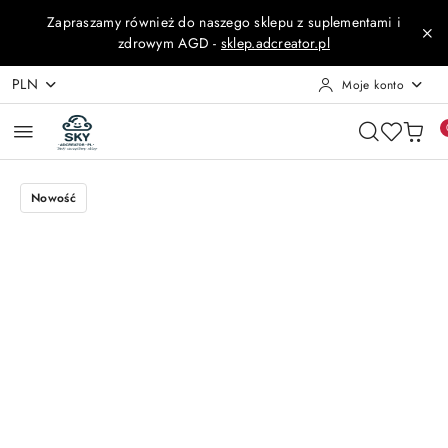
Przejdź do treści głównej
Przejdź do wyszukiwarki
Przejdź do moje konto
Przejdź do menu głównego
Przejdź do opisu produktu
Przejdź do stopki
Zapraszamy również do naszego sklepu z suplementami i
zdrowym AGD -
sklep.adcreator.pl
PLN
Moje konto
Nowość