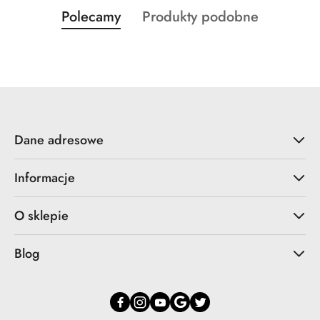
Produkty
Produkty
Polecamy
Produkty podobne
Pomiń karuzelę produktów
o
o
statusie:
statusie:
Dane adresowe
Informacje
O sklepie
Blog