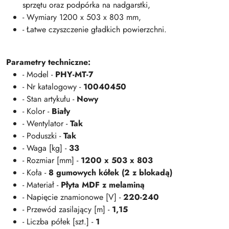
sprzętu oraz podpórka na nadgarstki,
- Wymiary 1200 x 503 x 803 mm,
- Łatwe czyszczenie gładkich powierzchni.
Parametry techniczne:
- Model -
PHY-MT-7
- Nr katalogowy -
10040450
- Stan artykułu -
Nowy
- Kolor -
Biały
- Wentylator -
Tak
- Poduszki -
Tak
- Waga [kg] -
33
- Rozmiar [mm] -
1200 x 503 x 803
- Koła -
8 gumowych kółek (2 z blokadą)
- Materiał -
Płyta MDF z melaminą
- Napięcie znamionowe [V] -
220-240
- Przewód zasilający [m] -
1,15
- Liczba półek [szt.] -
1