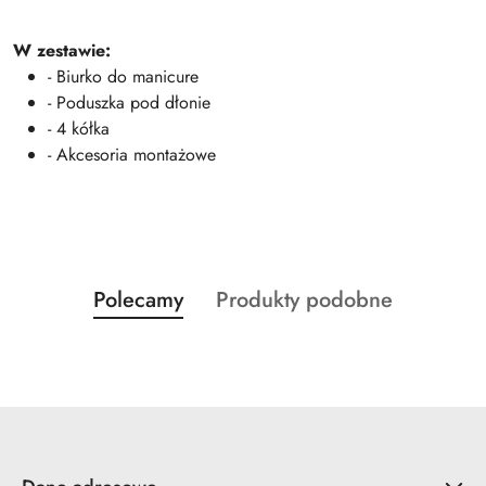
W zestawie:
- Biurko do manicure
- Poduszka pod dłonie
- 4 kółka
- Akcesoria montażowe
Produkty
Produkty
Polecamy
Produkty podobne
Pomiń karuzelę produktów
o
o
statusie:
statusie: