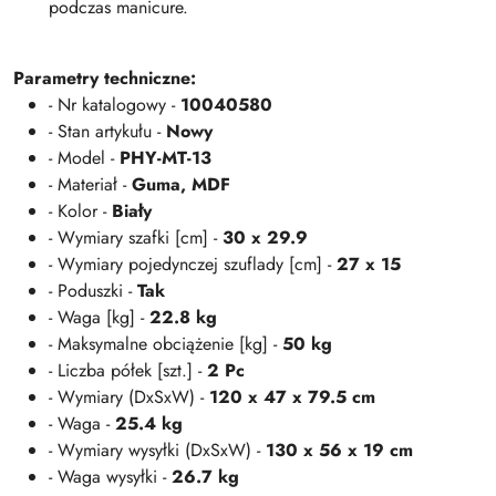
podczas manicure.
Parametry techniczne:
- Nr katalogowy -
10040580
- Stan artykułu -
Nowy
- Model -
PHY-MT-13
- Materiał -
Guma, MDF
- Kolor -
Biały
- Wymiary szafki [cm] -
30 x 29.9
- Wymiary pojedynczej szuflady [cm] -
27 x 15
- Poduszki -
Tak
- Waga [kg] -
22.8 kg
- Maksymalne obciążenie [kg] -
50 kg
- Liczba półek [szt.] -
2 Pc
- Wymiary (DxSxW) -
120 x 47 x 79.5 cm
- Waga -
25.4 kg
- Wymiary wysyłki (DxSxW) -
130 x 56 x 19 cm
- Waga wysyłki -
26.7 kg