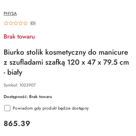
NAZWA
PHYSA
PRODUCENTA:
(0)
Brak towaru
Biurko stolik kosmetyczny do manicure
z szufladami szafką 120 x 47 x 79.5 cm
- biały
Symbol:
1023907
Dostępność:
Brak towaru
Powiadom gdy produkt będzie dostępny
cena:
865.39