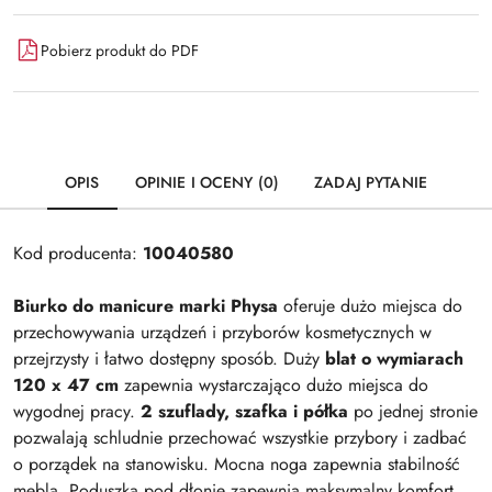
Pobierz produkt do PDF
OPIS
OPINIE I OCENY (0)
ZADAJ PYTANIE
Kod producenta:
10040580
Biurko do manicure marki Physa
oferuje dużo miejsca do
przechowywania urządzeń i przyborów kosmetycznych w
przejrzysty i łatwo dostępny sposób. Duży
blat o wymiarach
120 x 47 cm
zapewnia wystarczająco dużo miejsca do
wygodnej pracy.
2 szuflady, szafka i półka
po jednej stronie
pozwalają schludnie przechować wszystkie przybory i zadbać
o porządek na stanowisku. Mocna noga zapewnia stabilność
mebla. Poduszka pod dłonie zapewnia maksymalny komfort