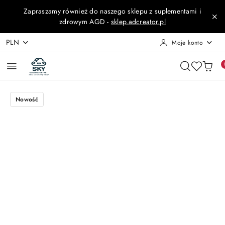
Przejdź do treści głównej
Przejdź do wyszukiwarki
Przejdź do moje konto
Przejdź do menu głównego
Przejdź do opisu produktu
Przejdź do stopki
Zapraszamy również do naszego sklepu z suplementami i
zdrowym AGD -
sklep.adcreator.pl
PLN
Moje konto
Nowość