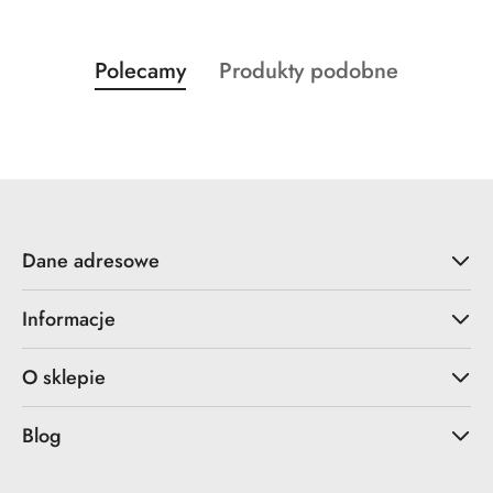
Produkty
Produkty
Polecamy
Produkty podobne
Pomiń karuzelę produktów
o
o
statusie:
statusie:
Dane adresowe
Informacje
O sklepie
Blog