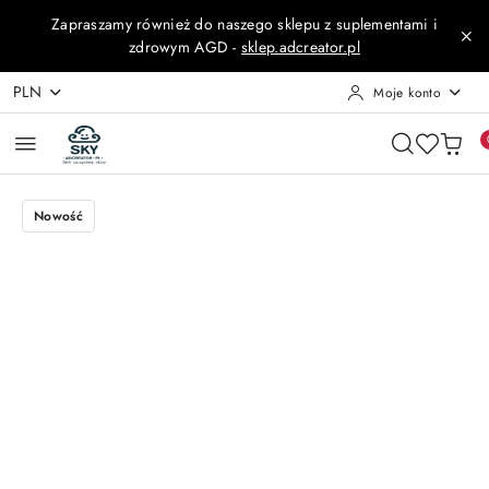
Przejdź do treści głównej
Przejdź do wyszukiwarki
Przejdź do moje konto
Przejdź do menu głównego
Przejdź do opisu produktu
Przejdź do stopki
Zapraszamy również do naszego sklepu z suplementami i
zdrowym AGD -
sklep.adcreator.pl
PLN
Moje konto
Nowość