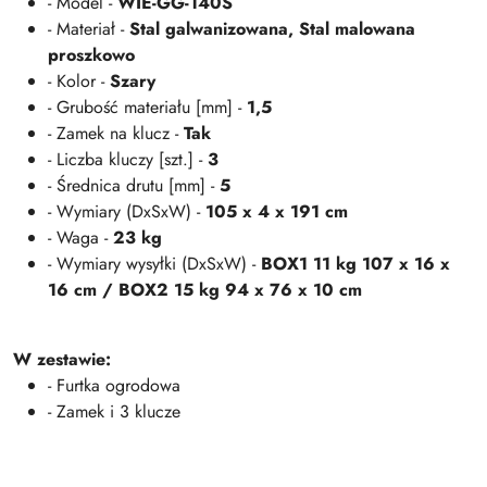
- Model -
WIE-GG-140S
- Materiał -
Stal galwanizowana, Stal malowana
proszkowo
- Kolor -
Szary
- Grubość materiału [mm] -
1,5
- Zamek na klucz -
Tak
- Liczba kluczy [szt.] -
3
- Średnica drutu [mm] -
5
- Wymiary (DxSxW) -
105 x 4 x 191 cm
- Waga -
23 kg
- Wymiary wysyłki (DxSxW) -
BOX1 11 kg 107 x 16 x
16 cm / BOX2 15 kg 94 x 76 x 10 cm
W zestawie:
- Furtka ogrodowa
- Zamek i 3 klucze