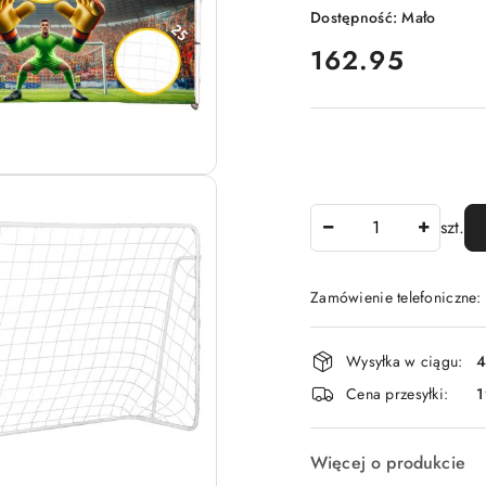
Dostępność:
Mało
cena:
162.95
Ilość
szt.
Zamówienie telefoniczne
Dostępność
Wysyłka w ciągu:
4
i
Cena przesyłki:
1
dostawa
Więcej o produkcie