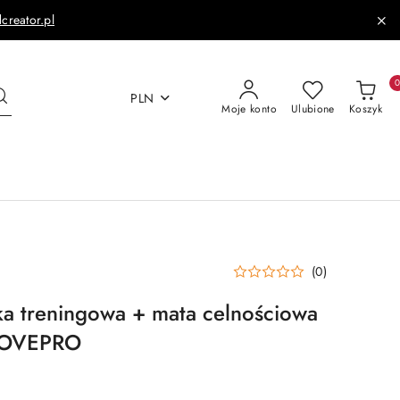
dcreator.pl
PLN
Moje konto
Ulubione
Koszyk
(0)
ka treningowa + mata celnościowa
MOVEPRO