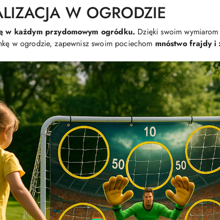
LIZACJA W OGRODZIE
ię w każdym przydomowym ogródku.
Dzięki swoim wymiarom
mkę w ogrodzie, zapewnisz swoim pociechom
mnóstwo frajdy i