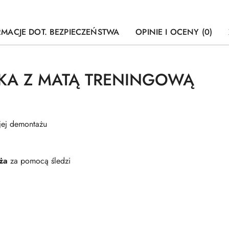
RMACJE DOT. BEZPIECZEŃSTWA
OPINIE I OCENY (0)
KA Z MATĄ TRENINGOWĄ
jej demontażu
ża
za pomocą śledzi