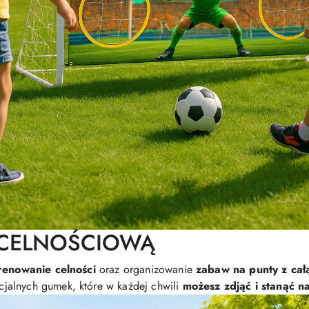
 CELNOŚCIOWĄ
renowanie celności
oraz organizowanie
zabaw na punty z cał
jalnych gumek, które w każdej chwili
możesz zdjąć i stanąć 