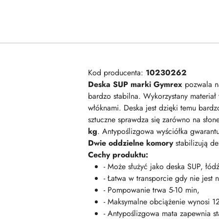
Kod producenta:
10230262
Deska SUP marki Gymrex
pozwala na
bardzo stabilna. Wykorzystany materiał
włóknami. Deska jest dzięki temu bardzo
sztuczne sprawdza się zarówno na słon
kg
. Antypoślizgowa wyściółka gwarant
Dwie oddzielne komory
stabilizują de
Cechy produktu:
- Może służyć jako deska SUP, łód
- Łatwa w transporcie gdy nie jes
- Pompowanie trwa 5-10 min,
- Maksymalne obciążenie wynosi 1
- Antypoślizgowa mata zapewnia st