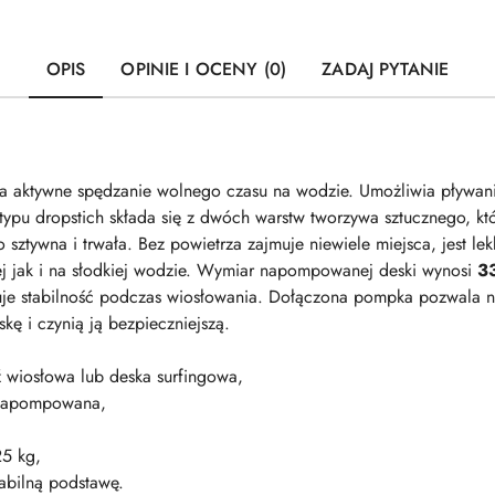
OPIS
OPINIE I OCENY (0)
ZADAJ PYTANIE
 aktywne spędzanie wolnego czasu na wodzie. Umożliwia pływanie 
 typu dropstich składa się z dwóch warstw tworzywa sztucznego, k
 sztywna i trwała. Bez powietrza zajmuje niewiele miejsca, jest le
ej jak i na słodkiej wodzie. Wymiar napompowanej deski wynosi
3
uje stabilność podczas wiosłowania. Dołączona pompka pozwala 
skę i czynią ją bezpieczniejszą.
ź wiosłowa lub deska surfingowa,
t napompowana,
25 kg,
abilną podstawę.