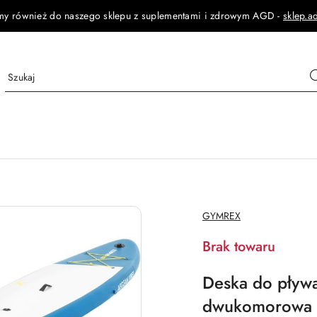
my również do naszego sklepu z suplementami i zdrowym AGD -
sklep.a
NAZWA
GYMREX
PRODUCENTA:
Brak towaru
Deska do pływ
dwukomorowa z 