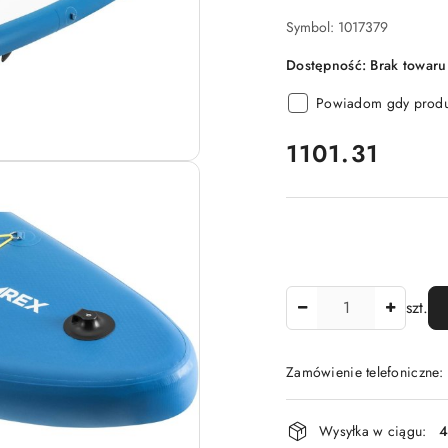
Symbol:
1017379
Dostępność:
Brak towaru
Powiadom gdy produk
cena:
1101.31
Ilość
szt.
Zamówienie telefoniczne
Dostępność
Wysyłka w ciągu:
4
i