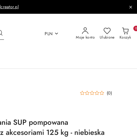
dcreator.pl
PLN
Moje konto
Ulubione
Koszyk
(0)
ania SUP pompowana
akcesoriami 125 kg - niebieska