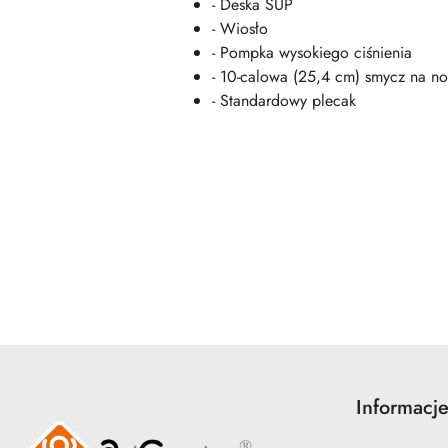
- Deska SUP
- Wiosło
- Pompka wysokiego ciśnienia
- 10-calowa (25,4 cm) smycz na n
- Standardowy plecak
Pomiń karuzelę produktów
Informacj