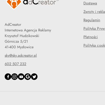
Dostawa
Zwroty i rekl
Regulamin
AdCreator
Polityka Pryw
Internetowa Agencja Reklamy
Krzysztof Hudzikowski
Płatności
Górnicza 5/21
Polityka cook
41-400 Mysłowice
sky@sky.adcreator.pl
602 507 232