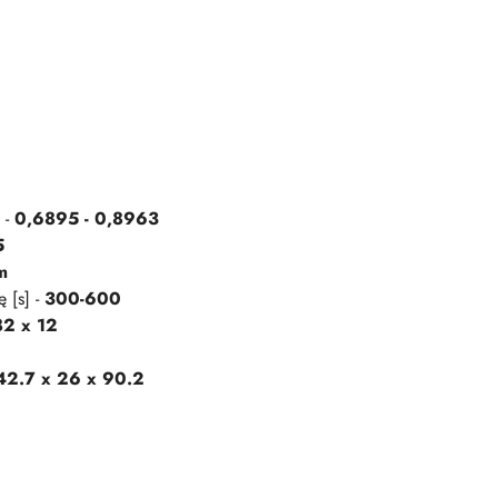
 -
0,6895 - 0,8963
5
m
 [s] -
300-600
82 x 12
42.7 x 26 x 90.2