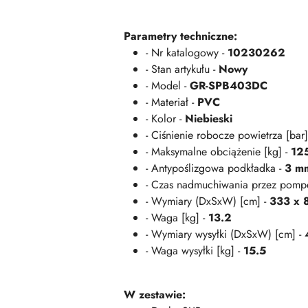
Parametry techniczne:
- Nr katalogowy -
10230262
- Stan artykułu -
Nowy
- Model -
GR-SPB403DC
- Materiał -
PVC
- Kolor -
Niebieski
- Ciśnienie robocze powietrza [bar]
- Maksymalne obciążenie [kg] -
12
- Antypoślizgowa podkładka -
3 m
- Czas nadmuchiwania przez pompę
- Wymiary (DxSxW) [cm] -
333 x 
- Waga [kg] -
13.2
- Wymiary wysyłki (DxSxW) [cm] -
- Waga wysyłki [kg] -
15.5
W zestawie: