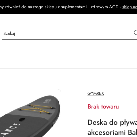
my również do naszego sklepu z suplementami i zdrowym AGD -
sklep.a
NAZWA
GYMREX
PRODUCENTA:
Brak towaru
Deska do pływ
akcesoriami Ba