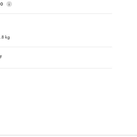
40
1.8 kg
DF