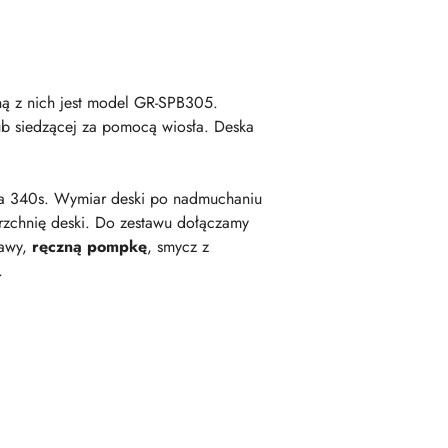
ną z nich jest model GR-SPB305.
lub siedzącej za pomocą wiosła. Deska
wa 340s. Wymiar deski po nadmuchaniu
erzchnię deski. Do zestawu dołączamy
rawy,
ręczną pompkę
, smycz z
.