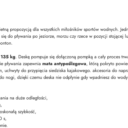
etną propozycją dla wszystkich miłośników sportów wodnych. Jed
się do pływania po jeziorze, morzu czy rzece w pozycji stojącej 
ponton.
o
135 kg
. Deskę pompuje się dołączoną pompką a cały proces tr
sie pływania zapewnia
mata antypoślizgowa
, którą pokryto powi
, uchwyty do przypięcia siedziska kajakowego. akcesoria do nap
 do nogi, dzięki czemu deska nie odpłynie gdy wpadniesz do wody
ania na duże odległości,
,
doskonałą szybkość,
0 s,
nie.