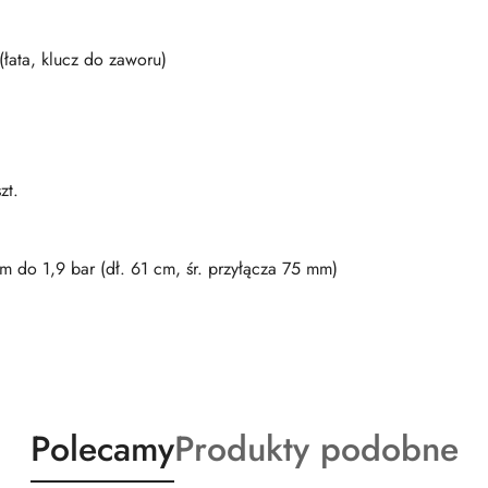
(łata, klucz do zaworu)
zt.
m do 1,9 bar (dł. 61 cm, śr. przyłącza 75 mm)
Produkty
Produkty
Polecamy
Produkty podobne