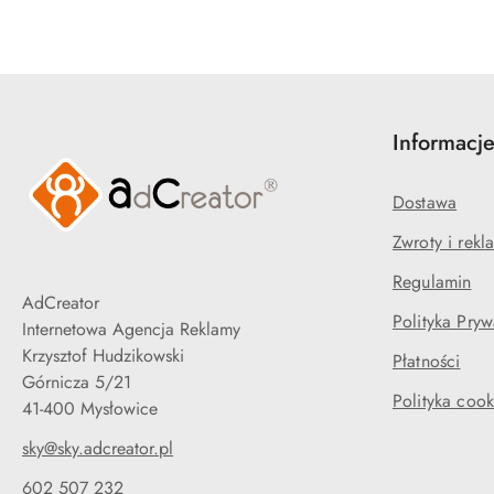
Informacj
Dostawa
Zwroty i rekl
Regulamin
AdCreator
Polityka Pryw
Internetowa Agencja Reklamy
Krzysztof Hudzikowski
Płatności
Górnicza 5/21
Polityka cook
41-400 Mysłowice
sky@sky.adcreator.pl
602 507 232