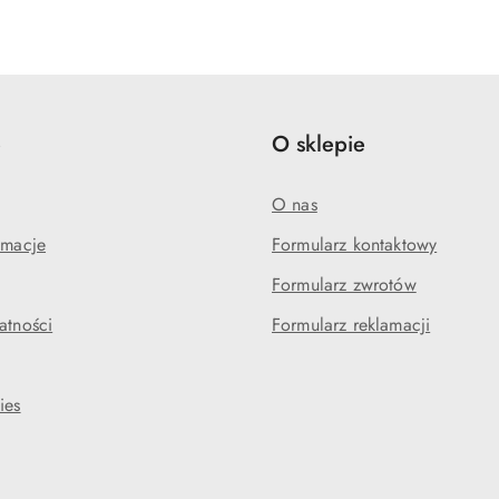
o
o
statusie:
statusie:
e
O sklepie
O nas
amacje
Formularz kontaktowy
Formularz zwrotów
atności
Formularz reklamacji
ies