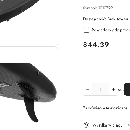
Symbol:
1010799
Dostępność:
Brak towaru
Powiadom gdy produk
cena:
844.39
Ilość
szt.
Zamówienie telefoniczne
Dostępność
Wysyłka w ciągu:
4
i