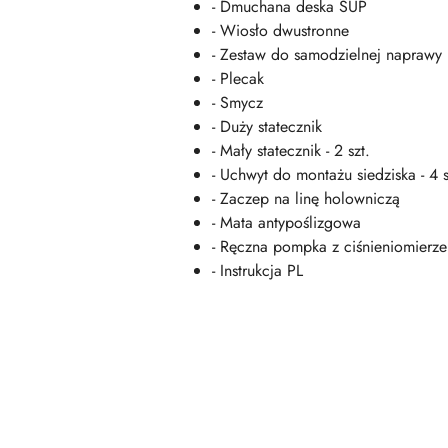
- Dmuchana deska SUP
- Wiosło dwustronne
- Zestaw do samodzielnej naprawy 
- Plecak
- Smycz
- Duży statecznik
- Mały statecznik - 2 szt.
- Uchwyt do montażu siedziska ­- 4 s
- Zaczep na linę holowniczą
- Mata antypoślizgowa
- Ręczna pompka z ciśnieniomierze
- Instrukcja PL
Pomiń karuzelę produktów