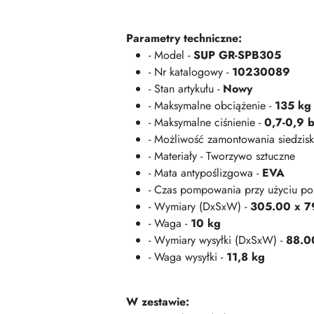
Parametry techniczne:
- Model -
SUP GR-SPB305
- Nr katalogowy -
10230089
- Stan artykułu -
Nowy
- Maksymalne obciążenie -
135 kg
- Maksymalne ciśnienie -
0,7-0,9 b
- Możliwość zamontowania siedzisk
- Materiały - Tworzywo sztuczne
- Mata antypoślizgowa -
EVA
- Czas pompowania przy użyciu po
- Wymiary (DxSxW) -
305.00 x 7
- Waga -
10 kg
- Wymiary wysyłki (DxSxW) -
88.0
- Waga wysyłki -
11,8 kg
W zestawie: