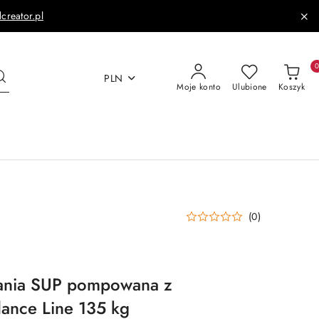
dcreator.pl
PLN
Moje konto
Ulubione
Koszyk
(0)
ania SUP pompowana z
lance Line 135 kg