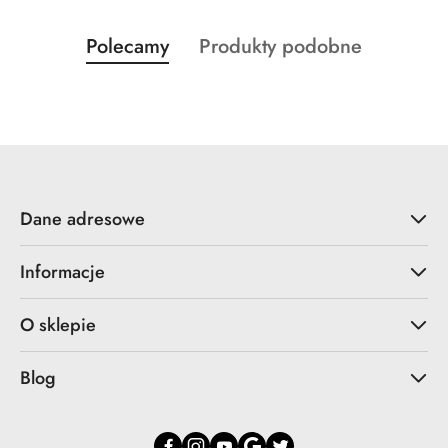
Produkty
Produkty
Polecamy
Produkty podobne
Pomiń karuzelę produktów
o
o
statusie:
statusie:
Dane adresowe
Informacje
O sklepie
Blog