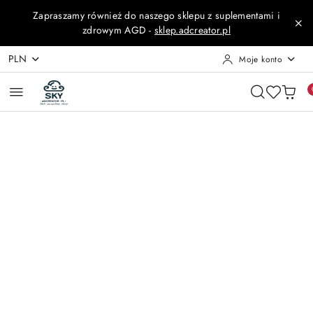
Przejdź do treści głównej
Przejdź do wyszukiwarki
Przejdź do moje konto
Przejdź do menu głównego
Przejdź do opisu produktu
Przejdź do stopki
Zapraszamy również do naszego sklepu z suplementami i
zdrowym AGD -
sklep.adcreator.pl
PLN
Moje konto