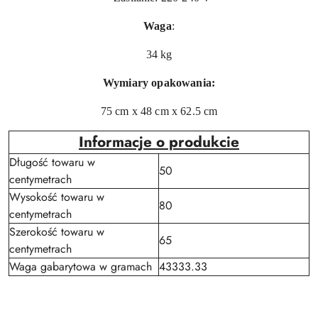
Waga
:
34 kg
Wymiary opakowania:
75 cm x 48 cm x 62.5 cm
Informacje o produkcie
Długość towaru w
50
centymetrach
Wysokość towaru w
80
centymetrach
Szerokość towaru w
65
centymetrach
Waga gabarytowa w gramach
43333.33