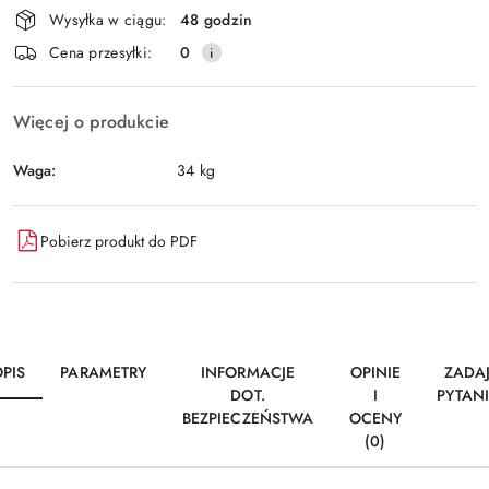
Wysyłka w ciągu:
48 godzin
i
Wyślij
Cena przesyłki:
0
dostawa
Więcej o produkcie
Waga:
34 kg
Pobierz produkt do PDF
PIS
PARAMETRY
INFORMACJE
OPINIE
ZADA
DOT.
I
PYTAN
BEZPIECZEŃSTWA
OCENY
(0)