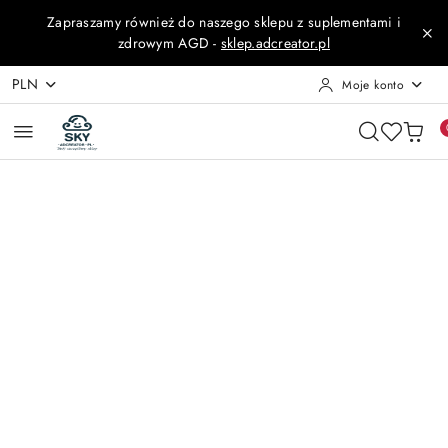
Przejdź do treści głównej
Przejdź do wyszukiwarki
Przejdź do moje konto
Przejdź do menu głównego
Przejdź do opisu produktu
Przejdź do stopki
Zapraszamy również do naszego sklepu z suplementami i
zdrowym AGD -
sklep.adcreator.pl
PLN
Moje konto