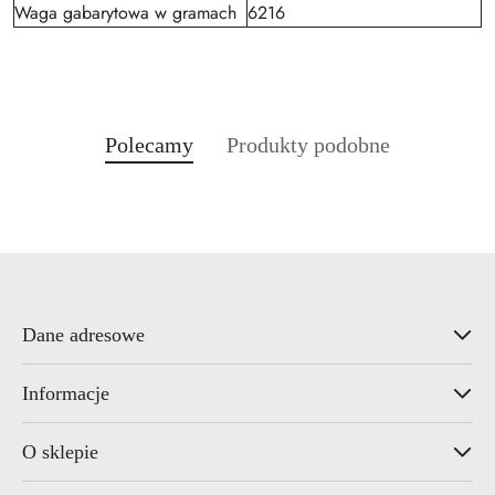
Waga gabarytowa w gramach
6216
Produkty
Produkty
Polecamy
Produkty podobne
Pomiń karuzelę produktów
o
o
statusie:
statusie:
Dane adresowe
Informacje
O sklepie