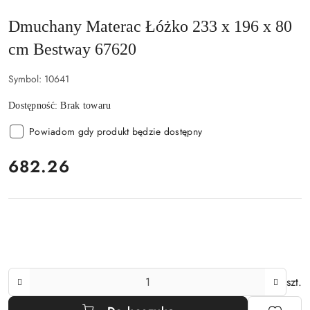
Dmuchany Materac Łóżko 233 x 196 x 80
cm Bestway 67620
Symbol:
10641
Dostępność:
Brak towaru
Powiadom gdy produkt będzie dostępny
cena:
682.26
Ilość
szt.