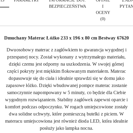
IS
PARAMETRY
INFORMACJE DOT.
OPINIE
ZADA
BEZPIECZEŃSTWA
I
PYTAN
OCENY
(0)
Dmuchany Materac Łóżko 233 x 196 x 80 cm Bestway 67620
Dwuosobowy materac z zagłówkiem to gwarancja wygodnej i
przespanej nocy. Został wykonany z wytrzymałego materiału,
dzięki czemu jest odporny na uszkodzenia. W swojej górnej
części pokryty jest miękkim flokowanym materiałem. Materac
dopasowuje się do ciała i idealnie sprawdzi się w domu jako
zapasowe łóżko. Dzięki wbudowanej pompce materac zostanie
samoczynnie napompowany w 5 minuty, co będzie dla Ciebie
wygodnym rozwiązaniem. Stabilny zagłówek zapewni oparcie i
komfort podczas odpoczynku. W rogach umiejscowione zostały
dwa solidne uchwyty, które pomieszczą butelki z piciem. W
materacu umiejscowiona jest również dioda LED, która idealnie
posłuży jako lampka nocna.