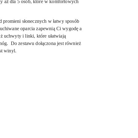
ny aż dla 5 osób, które w komfortowych
od promieni słonecznych w łatwy sposób
muchiwane oparcia zapewnią Ci wygodę a
 uchwyty i linki, które ułatwiają
 nóg. Do zestawu dołączona jest również
st winyl.