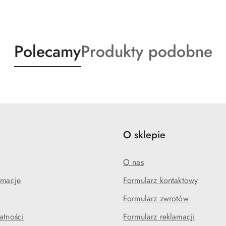
Produkty
Produkty
Polecamy
Produkty podobne
o
o
statusie:
statusie:
e
O sklepie
O nas
amacje
Formularz kontaktowy
Formularz zwrotów
atności
Formularz reklamacji