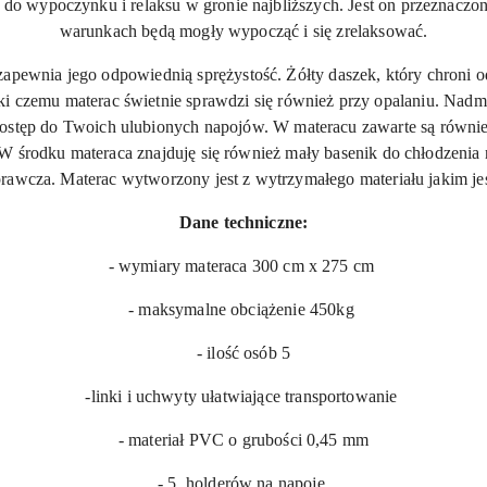
do wypoczynku i relaksu w gronie najbliższych. Jest on przeznaczo
warunkach będą mogły wypocząć i się zrelaksować.
 zapewnia jego odpowiednią sprężystość. Żółty daszek, który chroni 
i czemu materac świetnie sprawdzi się również przy opalaniu. Nad
dostęp do Twoich ulubionych napojów. W materacu zawarte są również
 W środku materaca znajduję się również mały basenik do chłodzenia
prawcza. Materac wytworzony jest z wytrzymałego materiału jakim je
Dane techniczne:
- wymiary materaca 300 cm x 275 cm
- maksymalne obciążenie 450kg
- ilość osób 5
-linki i uchwyty ułatwiające transportowanie
- materiał PVC o grubości 0,45 mm
- 5 holderów na napoje