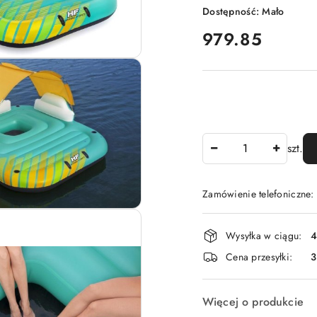
Dostępność:
Mało
cena:
979.85
Ilość
szt.
Zamówienie telefoniczne
Dostępność
Wysyłka w ciągu:
4
i
Cena przesyłki:
dostawa
Więcej o produkcie