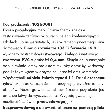
OPIS
OPINIE I OCENY (0)
ZADAJ PYTANIE
Kod producenta:
10260081
Ekran projekcyjny
marki Fromm Starck znajdzie
zastosowanie zarówno w biurach, salach konferencyjnych,
szkołach lub uniwersytetach, jak i w ramach prywatnego kina
domowego. Ekran o
rozmiarze 133''
i
formacie 16:9
,
wykonany został z
3-warstwowego
, białego i matowego
tworzywa PVC
o grubości
0,4 mm
. Skupia on, a następnie
odbija światło lampy projektora tak, aby obraz był widoczny
pod każdym kątem w optymalnej jasności oraz kontraście.
Współczynnik
odbicia światła wynosi 1.1
. Dzięki
czarnemu
tyłowi
ekran unika straty światła, utrzymując wyraźne kontury
obrazów. Można go więc zainstalować nawet przy oknie. Jest
on także łatwy do wyczyszczenia. Wygodę gwarantuje
możliwość zarówno
przewodowego
, jak i
bezprzewodowego
sterowania ekranem
za pomocą pilota
.