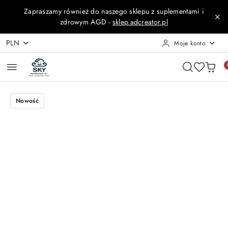
Przejdź do treści głównej
Przejdź do wyszukiwarki
Przejdź do moje konto
Przejdź do menu głównego
Przejdź do opisu produktu
Przejdź do stopki
Zapraszamy również do naszego sklepu z suplementami i
zdrowym AGD -
sklep.adcreator.pl
PLN
Moje konto
Nowość