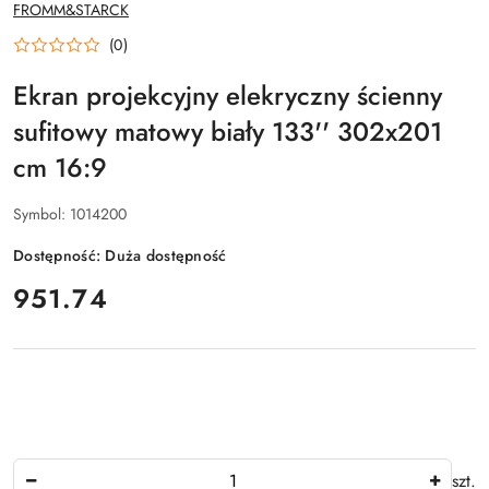
NAZWA
FROMM&STARCK
PRODUCENTA:
(0)
Ekran projekcyjny elekryczny ścienny
sufitowy matowy biały 133'' 302x201
cm 16:9
Symbol:
1014200
Dostępność:
Duża dostępność
cena:
951.74
Ilość
szt.