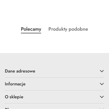
Produkty
Produkty
Polecamy
Produkty podobne
Pomiń karuzelę produktów
o
o
statusie:
statusie:
Dane adresowe
Informacje
O sklepie