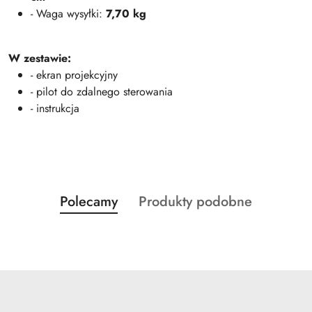
- Waga wysyłki:
7,70 kg
W zestawie:
- ekran projekcyjny
- pilot do zdalnego sterowania
- instrukcja
Produkty
Produkty
Polecamy
Produkty podobne
Pomiń karuzelę produktów
o
o
statusie:
statusie: