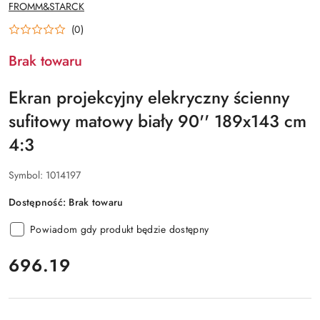
NAZWA
FROMM&STARCK
PRODUCENTA:
(0)
Brak towaru
Ekran projekcyjny elekryczny ścienny
sufitowy matowy biały 90'' 189x143 cm
4:3
Symbol:
1014197
Dostępność:
Brak towaru
Powiadom gdy produkt będzie dostępny
cena:
696.19