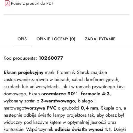
Pobierz produkt do PDF
OPIS
OPINIE I OCENY (0)
ZADAJ PYTANIE
Kod producenta:
10260077
Ekran projekcyjny
marki Fromm & Starck znajdzie
zastosowanie zarówno w biurach, salach konferencyjnych,
szkołach lub uniwersytetach, jak i w ramach prywatnego kina
domowego. Ekran o
rozmiarze 90''
i
formacie 4:3
,
wykonany został z
3-warstwowego
, białego i
matowego
tworzywa PVC
o grubości
0,4 mm
. Skupia on, a
następnie odbija światło lampy projektora tak, aby obraz był
widoczny pod każdym kątem w optymalnej jasności oraz
kontraście. Współczynnik
odbicia światła wynosi 1.1
. Dzięki