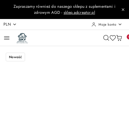
Przejdź do treści głównej
Przejdź do wyszukiwarki
Przejdź do moje konto
Przejdź do menu głównego
Przejdź do opisu produktu
Przejdź do stopki
Zapraszamy również do naszego sklepu z suplementami i
zdrowym AGD -
sklep.adcreator.pl
PLN
Moje konto
Nowość