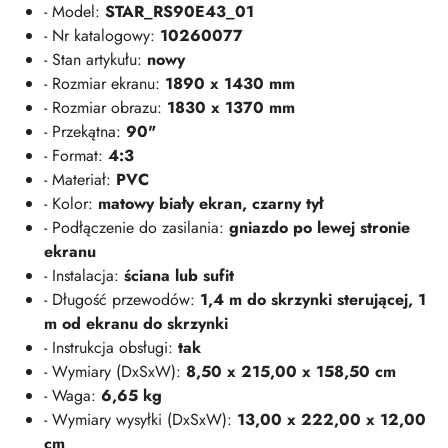
- Model:
STAR_RS90E43_01
- Nr katalogowy:
10260077
- Stan artykułu:
nowy
- Rozmiar ekranu:
1890 x 1430 mm
- Rozmiar obrazu:
1830 x 1370 mm
- Przekątna:
90"
- Format:
4:3
- Materiał:
PVC
- Kolor:
matowy biały ekran, czarny tył
- Podłączenie do zasilania:
gniazdo po lewej stronie
ekranu
- Instalacja:
ściana lub sufit
- Długość przewodów:
1,4 m do skrzynki sterującej, 1
m od ekranu do skrzynki
- Instrukcja obsługi:
tak
- Wymiary (DxSxW):
8,50 x 215,00 x 158,50 cm
- Waga:
6,65 kg
- Wymiary wysyłki (DxSxW):
13,00 x 222,00 x 12,00
cm