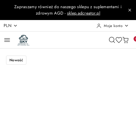
Przejdź do treści głównej
Przejdź do wyszukiwarki
Przejdź do moje konto
Przejdź do menu głównego
Przejdź do opisu produktu
Przejdź do stopki
Zapraszamy również do naszego sklepu z suplementami i
zdrowym AGD -
sklep.adcreator.pl
PLN
Moje konto
Nowość