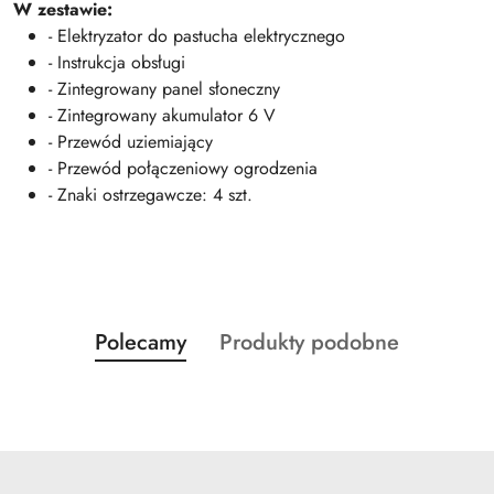
W zestawie:
- Elektryzator do pastucha elektrycznego
- Instrukcja obsługi
- Zintegrowany panel słoneczny
- Zintegrowany akumulator 6 V
- Przewód uziemiający
- Przewód połączeniowy ogrodzenia
- Znaki ostrzegawcze: 4 szt.
Produkty
Produkty
Polecamy
Produkty podobne
Pomiń karuzelę produktów
o
o
statusie:
statusie: