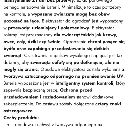
maksymalnie 21 dni bez przerwy
, aż do ponownego
pełnego naładowania baterii. Minimalizuje to czas potrzebny
na kontrolę, a
wypasane zwierzęta mogą bez obaw
pozostać na łące
. Elektryzator do ogrodzeń jest wyposażony
w
przewody: uziemiający i połączeniowy
. Elektryzator
solarny jest przeznaczony
dla zwierząt takich jak krowy,
owce, osły, dziki czy świnie
. Ogrodzenie
chroni pasące się
bydło oraz zapobiega przedostawaniu się dzikich
zwierząt
. Czas trwania impulsów wysokiego napięcia jest tak
dobrany, aby
zwierzęta cofały się po dotknięciu, ale nie
mogły się zranić
. Obudowa elektryzatora została wykonana
z
tworzywa sztucznego odpornego na promieniowanie UV
.
Bateria wyposażona jest w
inteligentny system kontroli
, który
zapewnia bezpieczną pracę.
Ochrona przed
przeładowaniem i rozładowaniem
stanowi dodatkowe
zabezpieczenie. Do zestawu zostały dołączone
cztery znaki
ostrzegawcze
.
Cechy produktu:
- obudowa i uchwyt z tworzywa odpornego na